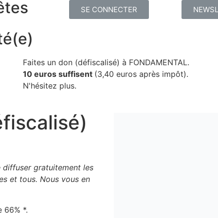
êtes
SE CONNECTER
NEWSL
té(e)
Faites un don (défiscalisé) à FONDAMENTAL.
10 euros suffisent
(3,40 euros après impôt).
N'hésitez plus.
fiscalisé)
L
dif­fu­ser gra­tui­te­ment les
outes et tous. Nous vous en
e 66% *.