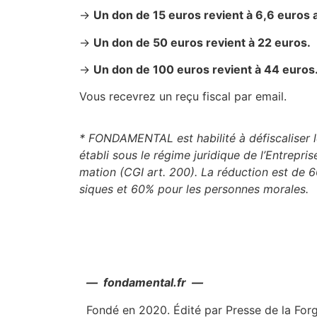
→
Un don de 15 euros revient à 6,6 euros 
→
Un don de 50 euros revient à 22 euros.
→
Un don de 100 euros revient à 44 euros
Vous rece­vrez un reçu fis­cal par email.
* FONDAMENTAL est habi­li­té à défis­ca­li­se
éta­bli sous le régime juri­dique de l’En­tre­pris
ma­tion (CGI art. 200).
La réduc­tion est de 
siques et 60% pour les per­sonnes morales.
— fondamental.fr —
Fondé en 2020. Édité par Presse de la For