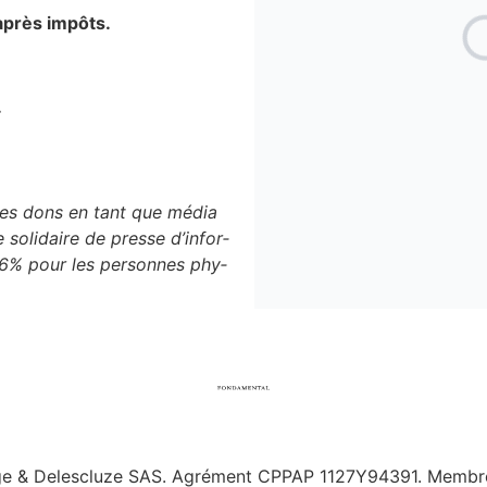
après impôts.
.
r les dons en tant que média
e soli­daire de presse d’in­for­
66% pour les per­sonnes phy­
ge & Delescluze SAS.
Agrément CPPAP
1127Y94391.
Membre 