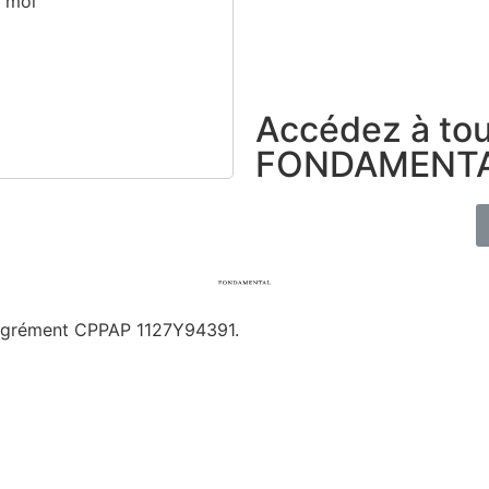
e moi
Accédez à tou
FONDAMENTA
 Agrément CPPAP
1127Y94391.