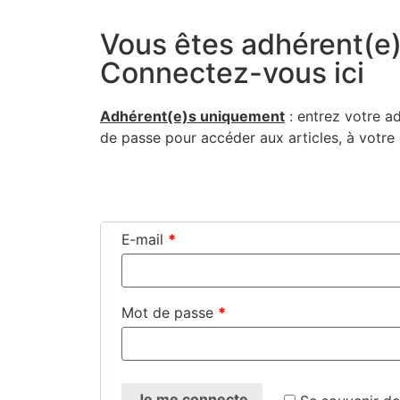
Vous êtes adhérent(e)
Connectez-vous ici
Adhérent(e)s uni­que­ment
: entrez votre a
de passe pour accé­der aux articles, à votr
Connexion
E‑mail
*
Mot de passe
*
Je me connecte