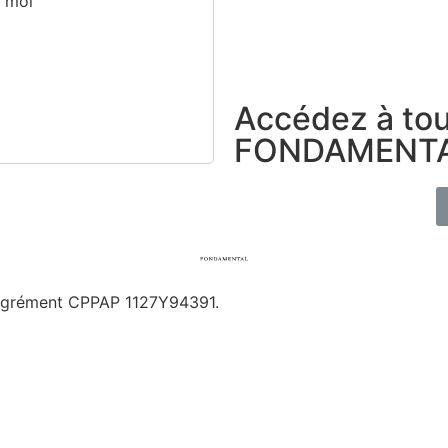
e moi
Accédez à tou
FONDAMENTA
 Agrément CPPAP
1127Y94391.