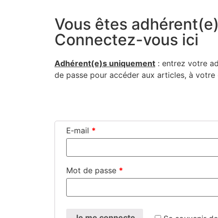
Vous êtes adhérent(e)
Connectez-vous ici
Adhérent(e)s uni­que­ment
: entrez votre a
de passe pour accé­der aux articles, à votr
Connexion
E‑mail
*
Mot de passe
*
Je me connecte