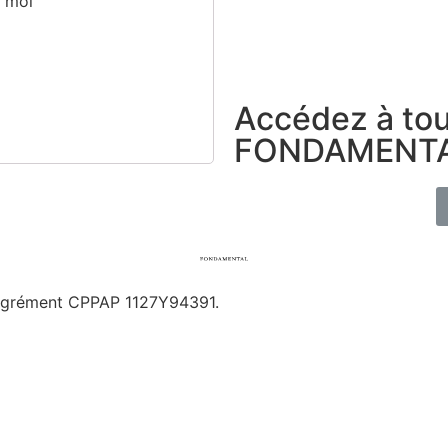
e moi
Accédez à tou
FONDAMENTA
 Agrément CPPAP
1127Y94391.