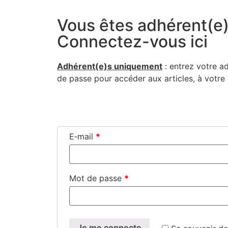
Vous êtes adhérent(e)
Connectez-vous ici
Adhérent(e)s uni­que­ment
: entrez votre a
de passe pour accé­der aux articles, à votr
Connexion
E‑mail
*
Mot de passe
*
Je me connecte