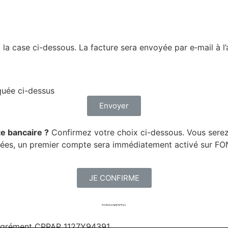
la case ci-des­sous. La fac­ture sera envoyée par e‑mail à l
­quée ci-dessus
Envoyer
e ban­caire ?
Confir­mez votre choix ci-des­sous. Vous serez 
n­nées, un pre­mier compte sera immé­dia­te­ment acti­vé sur
JE CONFIRME
 Agrément CPPAP
1127Y94391.