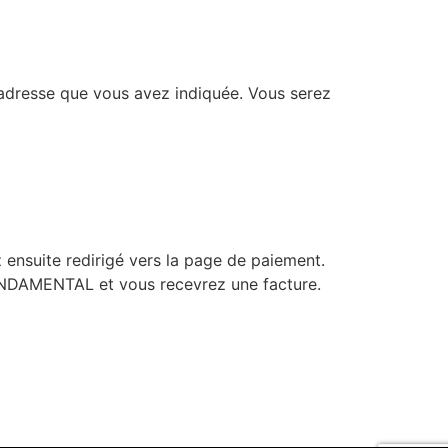
’a­dresse que vous avez indi­quée. Vous serez
ensuite redi­ri­gé vers la page de paie­ment.
 FONDAMENTAL et vous rece­vrez une facture.