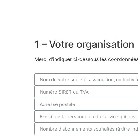
1 – Votre organisation
Mer­ci d’in­di­quer ci-des­sous les coor­don­n