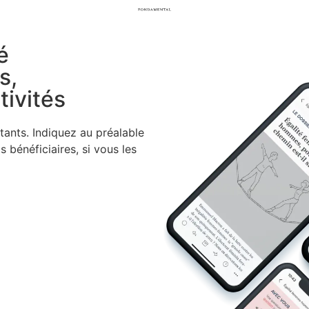
é
s,
tivités
tants. Indi­quez au préa­lable
 béné­fi­ciaires, si vous les