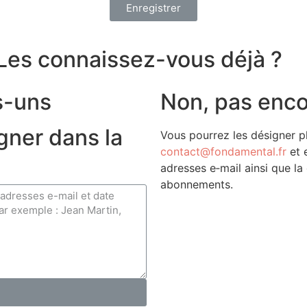
Enregistrer
 Les connaissez-vous déjà ?
es-uns
Non, pas enc
gner dans la
Vous pour­rez les dési­gner p
contact@fondamental.fr
et 
adresses e‑mail ain­si que la
abonnements.