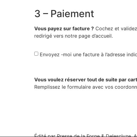
3 – Paiement
Vous payez sur fac­ture ?
Cochez et vali­dez 
redi­ri­gé vers notre page d’accueil.
Envoyez ‑moi une fac­ture à l’a­dresse indi
Vous vou­lez réser­ver tout de suite par cart
Rem­plis­sez le for­mu­laire avec vos coor­do
Édité par Presse de la Forge & Delescluze.