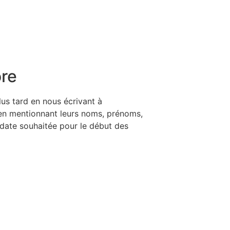
ore
lus tard en nous écri­vant à
en men­tion­nant leurs noms, pré­noms,
 date sou­hai­tée pour le début des