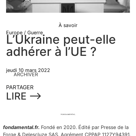
À savoir
Europe / Guerre
L’Ukraine peut-elle
adhérer à l’UE ?
jeudi 10 mars 2022
ARCHIVER
PARTAGER
LIRE ⟶
fondamental.fr.
Fondé en 2020. Édité par Presse de la
Forge & Delescluze SAS.
Agrément CPPAP
1127Y94391.