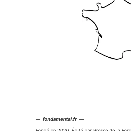
— fondamental.fr —
Fondé en 2020. Édité par Presse de la For