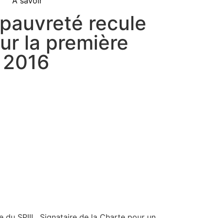
À savoir
 pauvreté recule
ur la première
s 2016
0
du SPIIL. Signataire de la Charte pour un