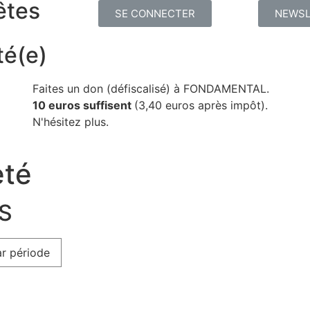
êtes
SE CONNECTER
NEWSL
té(e)
Faites un don (défiscalisé) à FONDAMENTAL.
10 euros suffisent
(3,40 euros après impôt).
N'hésitez plus.
eté
ES
r période