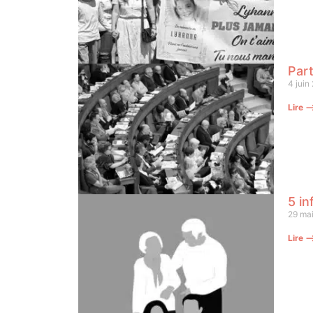
Part
4 juin
Lire 
5 in
29 ma
Lire 