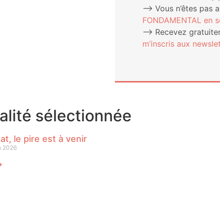
⟶ Vous n’êtes pas 
FONDAMENTAL en sou
⟶ Rece­vez gra­tui­te­
m’ins­cris aux newslet
ualité sélectionnée
at, le pire est à venir
n 2026
⟶