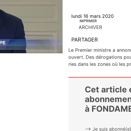
lundi 16 mars 2020
IMPRIMER
ARCHIVER
PARTAGER
Le Pre­mier ministre a annon­cé
ouvert. Des déro­ga­tions pour
ries dans les zones où les pro­
Cet article
abonnemen
à FONDAM
⟶ Je suis abonné(e)