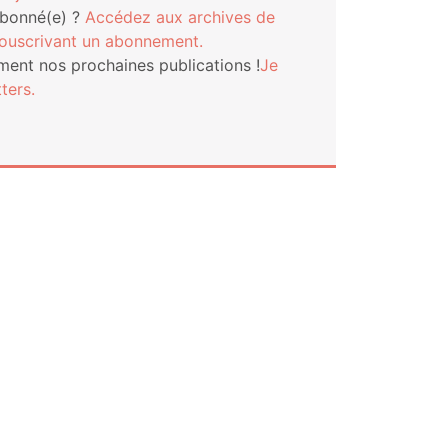
abonné(e) ?
Accé­dez aux archives de
s­cri­vant un abonnement.
ment nos pro­chaines publi­ca­tions !
Je
ters.