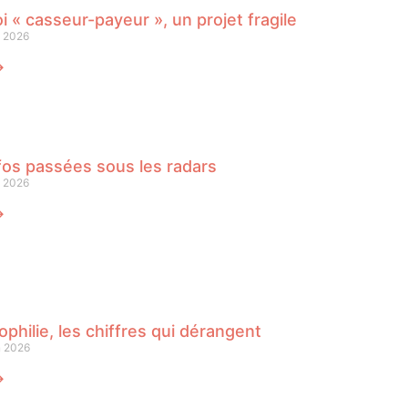
oi « casseur-payeur », un projet fragile
n 2026
⟶
fos passées sous les radars
n 2026
⟶
philie, les chiffres qui dérangent
n 2026
⟶