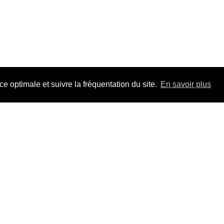
 optimale et suivre la fréquentation du site.
En savoir plus
Adhérez à F
pour la durée 
Un jour, un tr
les dossiers, t
Mieux que s'in
VO