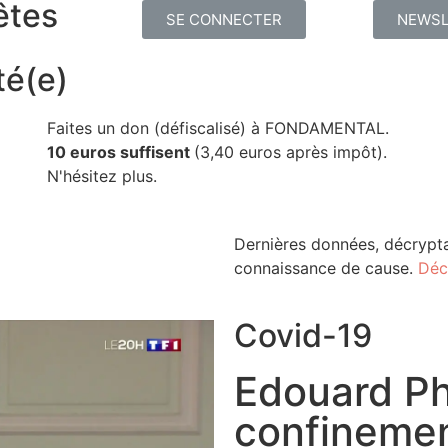
êtes
SE CONNECTER
NEWSL
té(e)
Faites un don (défiscalisé) à FONDAMENTAL.
10 euros suffisent
(3,40 euros après impôt).
N'hésitez plus.
Dernières données, décrypta
connaissance de cause.
Déc
Covid-19
Edouard Phi
confineme