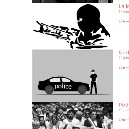
La l
17 jui
Lire 
5 in
12 jui
Lire 
Pédo
10 jui
Lire 