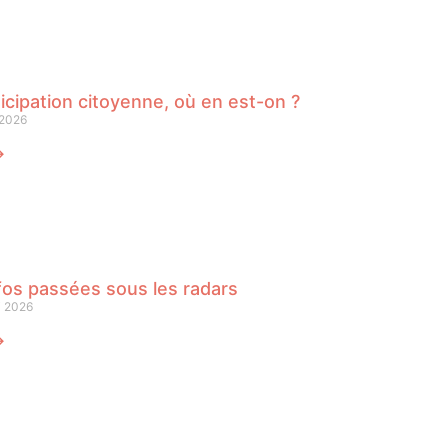
icipation citoyenne, où en est-on ?
 2026
⟶
fos passées sous les radars
i 2026
⟶