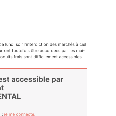
 lun­di soir l’in­ter­dic­tion des mar­chés à ciel
­ront tou­te­fois être accor­dées par les mai­
duits frais sont dif­fi­ci­le­ment accessibles.
 est accessible par
t
ENTAL
 :
je me connecte.