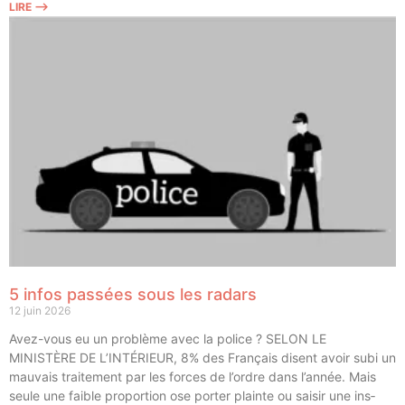
LIRE ⟶
5 infos passées sous les radars
12 juin 2026
Avez-vous eu un pro­blème avec la police ? SELON LE
MINISTÈRE DE L’INTÉRIEUR, 8% des Fran­çais disent avoir subi un
mau­vais trai­te­ment par les forces de l’ordre dans l’année. Mais
seule une faible pro­por­tion ose por­ter plainte ou sai­sir une ins­