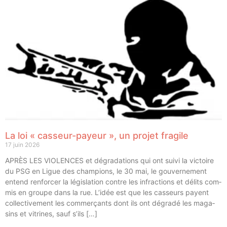
La loi « casseur-payeur », un projet fragile
17 juin 2026
APRÈS LES VIOLENCES et dégra­da­tions qui ont sui­vi la vic­toire
du PSG en Ligue des cham­pions, le 30 mai, le gou­ver­ne­ment
entend ren­for­cer la légis­la­tion contre les infrac­tions et délits com­
mis en groupe dans la rue. L’idée est que les cas­seurs payent
col­lec­ti­ve­ment les com­mer­çants dont ils ont dégra­dé les maga­
sins et vitrines, sauf s’ils […]