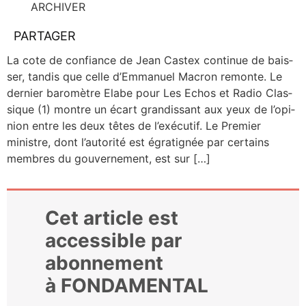
ARCHIVER
PARTAGER
La cote de confiance de Jean Cas­tex conti­nue de bais­
ser, tan­dis que celle d’Em­ma­nuel Macron remonte. Le
der­nier baro­mètre Elabe pour Les Echos et Radio Clas­
sique (1) montre un écart gran­dis­sant aux yeux de l’o­pi­
nion entre les deux têtes de l’exé­cu­tif. Le Pre­mier
ministre, dont l’au­to­ri­té est égra­ti­gnée par cer­tains
membres du gou­ver­ne­ment, est sur […]
Cet article est
accessible par
abonnement
à FONDAMENTAL