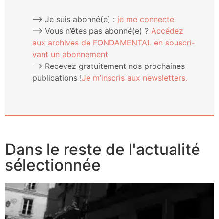
⟶ Je suis abonné(e) :
je me connecte.
⟶ Vous n’êtes pas abonné(e) ?
Accé­dez
aux archives de FONDAMENTAL en sous­cri­
vant un abonnement.
⟶ Rece­vez gra­tui­te­ment nos pro­chaines
publi­ca­tions !
Je m’ins­cris aux newsletters.
Dans le reste de l'actualité
sélectionnée