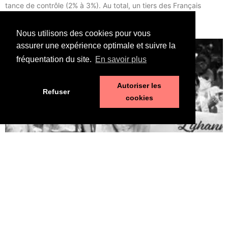
tance de contrôle (2% à 3%). Au total, un tiers des Fran­çais
déclarent avoir eu un […]
Nous utilisons des cookies pour vous
LIRE ⟶
assurer une expérience optimale et suivre la
fréquentation du site.
En savoir plus
Autoriser les
Refuser
cookies
Pédophilie, les chiffres qui dérangent
10 juin 2026
LA MORT DE LYHANNA, 11 ans, fait office de révé­la­teur, après la