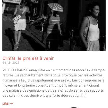
Climat, le pire est à venir
24 juin 2026
METEO FRANCE enre­gistre en ce moment des records de tem­pé­
ra­tures. Le réchauf­fe­ment cli­ma­tique pro­vo­qué par les acti­vi­tés
humaines a lieu plus rapi­de­ment que pré­vu. Les consé­quences à
moyen et long terme consti­tuent un péril, même en anti­ci­pant
une maî­trise des émis­sions de gaz à effet de serre. Les rap­ports
des scien­ti­fiques décrivent une forte dégradation […]
LIRE ⟶