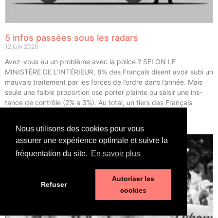
5 infos passées sous les radars
12 juin 2026
Avez-vous eu un pro­blème avec la police ? SELON LE
MINISTÈRE DE L’INTÉRIEUR, 8% des Fran­çais disent avoir subi un
mau­vais trai­te­ment par les forces de l’ordre dans l’année. Mais
seule une faible pro­por­tion ose por­ter plainte ou sai­sir une ins­
tance de contrôle (2% à 3%). Au total, un tiers des Fran­çais
déclarent avoir eu un […]
Nous utilisons des cookies pour vous
LIRE ⟶
assurer une expérience optimale et suivre la
fréquentation du site.
En savoir plus
Autoriser les
Refuser
cookies