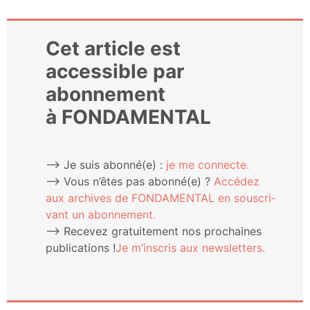
Cet article est
accessible par
abonnement
à FONDAMENTAL
⟶ Je suis abonné(e) :
je me connecte.
⟶ Vous n’êtes pas abonné(e) ?
Accé­dez
aux archives de FONDAMENTAL en sous­cri­
vant un abonnement.
⟶ Rece­vez gra­tui­te­ment nos pro­chaines
publi­ca­tions !
Je m’ins­cris aux newsletters.