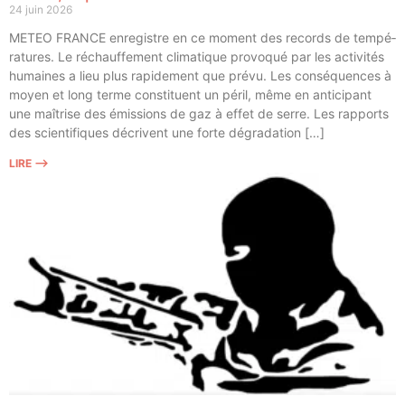
24 juin 2026
METEO FRANCE enre­gistre en ce moment des records de tem­pé­
ra­tures. Le réchauf­fe­ment cli­ma­tique pro­vo­qué par les acti­vi­tés
humaines a lieu plus rapi­de­ment que pré­vu. Les consé­quences à
moyen et long terme consti­tuent un péril, même en anti­ci­pant
une maî­trise des émis­sions de gaz à effet de serre. Les rap­ports
des scien­ti­fiques décrivent une forte dégradation […]
LIRE ⟶