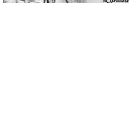
Pédophilie, les chiffres qui dérangent
10 juin 2026
LA MORT DE LYHANNA, 11 ans, fait office de révé­la­teur, après la
mul­ti­pli­ca­tion des affaires de pédo­phi­lie ces der­nières années. Le
trai­te­ment par la police et la jus­tice des vio­lences sexuelles sur
les enfants n’est pas à la hau­teur du phé­no­mène et des enjeux.
Une approche glo­bale semble indis­pen­sable. Quelle est l’ampleur
du sujet ? LES POLICIERS […]
LIRE ⟶