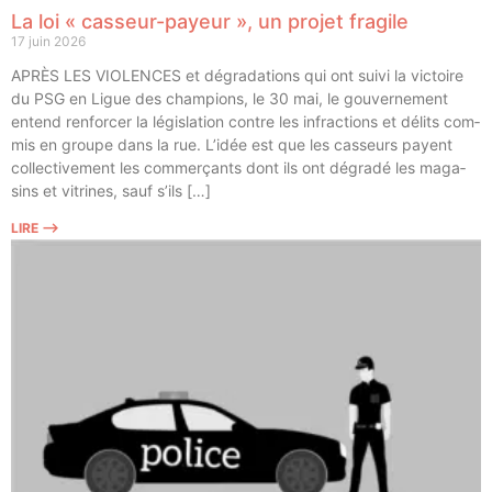
La loi « casseur-payeur », un projet fragile
17 juin 2026
APRÈS LES VIOLENCES et dégra­da­tions qui ont sui­vi la vic­toire
du PSG en Ligue des cham­pions, le 30 mai, le gou­ver­ne­ment
entend ren­for­cer la légis­la­tion contre les infrac­tions et délits com­
mis en groupe dans la rue. L’idée est que les cas­seurs payent
col­lec­ti­ve­ment les com­mer­çants dont ils ont dégra­dé les maga­
sins et vitrines, sauf s’ils […]
LIRE ⟶