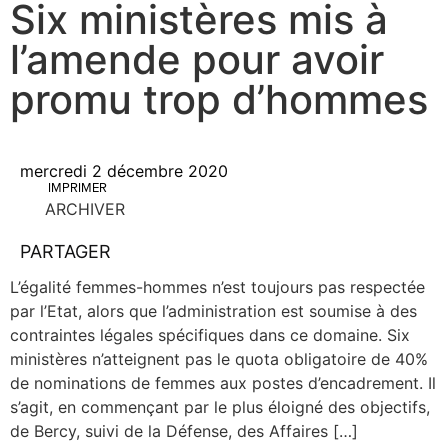
Six ministères mis à
l’amende pour avoir
promu trop d’hommes
mercredi 2 décembre 2020
IMPRIMER
ARCHIVER
PARTAGER
L’é­ga­li­té femmes-hommes n’est tou­jours pas res­pec­tée
par l’E­tat, alors que l’ad­mi­nis­tra­tion est sou­mise à des
contraintes légales spé­ci­fiques dans ce domaine. Six
minis­tères n’at­teignent pas le quo­ta obli­ga­toire de 40%
de nomi­na­tions de femmes aux postes d’en­ca­dre­ment. Il
s’a­git, en com­men­çant par le plus éloi­gné des objec­tifs,
de Ber­cy, sui­vi de la Défense, des Affaires […]