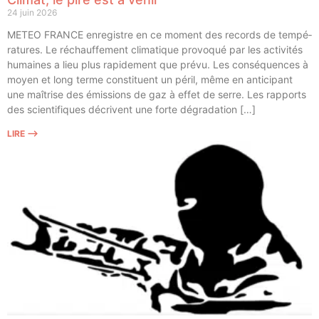
24 juin 2026
METEO FRANCE enre­gistre en ce moment des records de tem­pé­
ra­tures. Le réchauf­fe­ment cli­ma­tique pro­vo­qué par les acti­vi­tés
humaines a lieu plus rapi­de­ment que pré­vu. Les consé­quences à
moyen et long terme consti­tuent un péril, même en anti­ci­pant
une maî­trise des émis­sions de gaz à effet de serre. Les rap­ports
des scien­ti­fiques décrivent une forte dégradation […]
LIRE ⟶