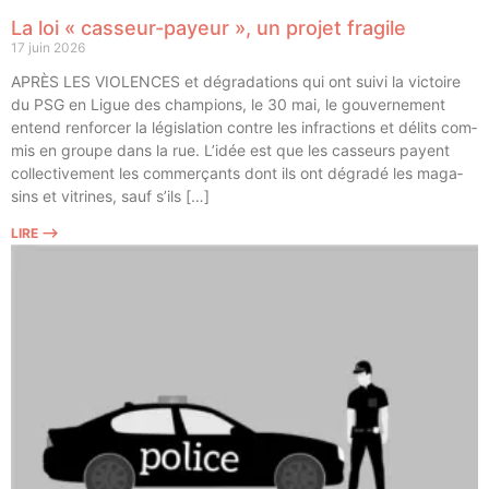
La loi « casseur-payeur », un projet fragile
17 juin 2026
APRÈS LES VIOLENCES et dégra­da­tions qui ont sui­vi la vic­toire
du PSG en Ligue des cham­pions, le 30 mai, le gou­ver­ne­ment
entend ren­for­cer la légis­la­tion contre les infrac­tions et délits com­
mis en groupe dans la rue. L’idée est que les cas­seurs payent
col­lec­ti­ve­ment les com­mer­çants dont ils ont dégra­dé les maga­
sins et vitrines, sauf s’ils […]
LIRE ⟶