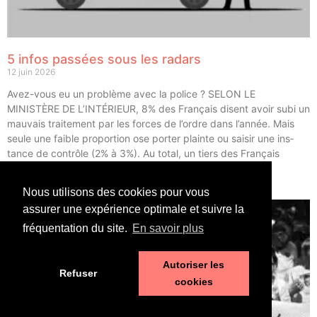
5 infos passées sous les radars
12 juin 2026
Avez-vous eu un pro­blème avec la police ? SELON LE
MINISTÈRE DE L’INTÉRIEUR, 8% des Fran­çais disent avoir subi un
mau­vais trai­te­ment par les forces de l’ordre dans l’année. Mais
seule une faible pro­por­tion ose por­ter plainte ou sai­sir une ins­
tance de contrôle (2% à 3%). Au total, un tiers des Fran­çais
déclarent avoir eu un […]
Nous utilisons des cookies pour vous
LIRE ⟶
assurer une expérience optimale et suivre la
fréquentation du site.
En savoir plus
Autoriser les
Refuser
cookies