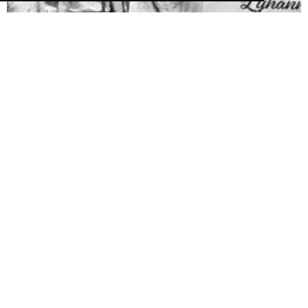
Pédophilie, les chiffres qui dérangent
10 juin 2026
LA MORT DE LYHANNA, 11 ans, fait office de révé­la­teur, après la
mul­ti­pli­ca­tion des affaires de pédo­phi­lie ces der­nières années. Le
trai­te­ment par la police et la jus­tice des vio­lences sexuelles sur
les enfants n’est pas à la hau­teur du phé­no­mène et des enjeux.
Une approche glo­bale semble indis­pen­sable. Quelle est l’ampleur
du sujet ? LES POLICIERS […]
LIRE ⟶