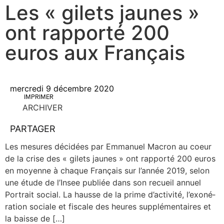
Les « gilets jaunes »
ont rapporté 200
euros aux Français
mercredi 9 décembre 2020
IMPRIMER
ARCHIVER
PARTAGER
Les mesures déci­dées par Emma­nuel Macron au coeur
de la crise des « gilets jaunes » ont rap­por­té 200 euros
en moyenne à chaque Fran­çais sur l’an­née 2019, selon
une étude de l’In­see publiée dans son recueil annuel
Por­trait social. La hausse de la prime d’ac­ti­vi­té, l’exo­né­
ra­tion sociale et fis­cale des heures sup­plé­men­taires et
la baisse de […]