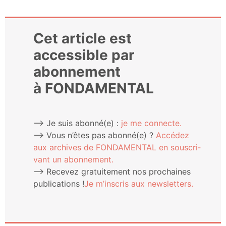
Cet article est
accessible par
abonnement
à FONDAMENTAL
⟶ Je suis abonné(e) :
je me connecte.
⟶ Vous n’êtes pas abonné(e) ?
Accé­dez
aux archives de FONDAMENTAL en sous­cri­
vant un abonnement.
⟶ Rece­vez gra­tui­te­ment nos pro­chaines
publi­ca­tions !
Je m’ins­cris aux newsletters.