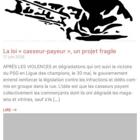
La loi « casseur-payeur », un projet fragile
17 juin 2026
APRÈS LES VIOLENCES et dégra­da­tions qui ont sui­vi la vic­toire
du PSG en Ligue des cham­pions, le 30 mai, le gou­ver­ne­ment
entend ren­for­cer la légis­la­tion contre les infrac­tions et délits com­
mis en groupe dans la rue. L’idée est que les cas­seurs payent
col­lec­ti­ve­ment les com­mer­çants dont ils ont dégra­dé les maga­
sins et vitrines, sauf s’ils […]
LIRE ⟶