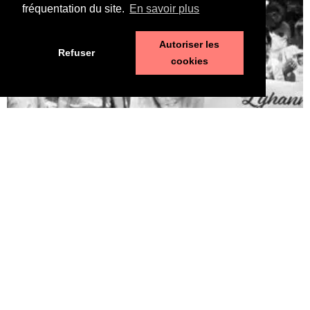
fréquentation du site.
En savoir plus
Autoriser les
Refuser
cookies
Pédophilie, les chiffres qui dérangent
10 juin 2026
LA MORT DE LYHANNA, 11 ans, fait office de révé­la­teur, après la
mul­ti­pli­ca­tion des affaires de pédo­phi­lie ces der­nières années. Le
trai­te­ment par la police et la jus­tice des vio­lences sexuelles sur
les enfants n’est pas à la hau­teur du phé­no­mène et des enjeux.
Une approche glo­bale semble indis­pen­sable. Quelle est l’ampleur
du sujet ? LES POLICIERS […]