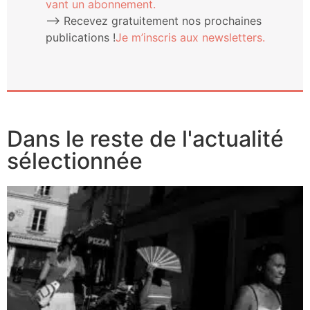
vant un abonnement.
⟶ Rece­vez gra­tui­te­ment nos pro­chaines
publi­ca­tions !
Je m’ins­cris aux newsletters.
Dans le reste de l'actualité
sélectionnée