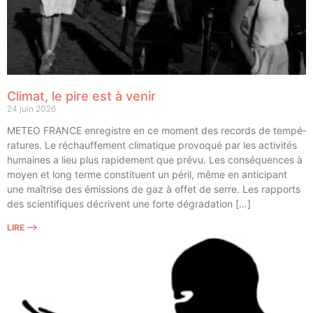
Climat, le pire est à venir
24 juin 2026
METEO FRANCE enre­gistre en ce moment des records de tem­pé­
ra­tures. Le réchauf­fe­ment cli­ma­tique pro­vo­qué par les acti­vi­tés
humaines a lieu plus rapi­de­ment que pré­vu. Les consé­quences à
moyen et long terme consti­tuent un péril, même en anti­ci­pant
une maî­trise des émis­sions de gaz à effet de serre. Les rap­ports
des scien­ti­fiques décrivent une forte dégradation […]
LIRE ⟶