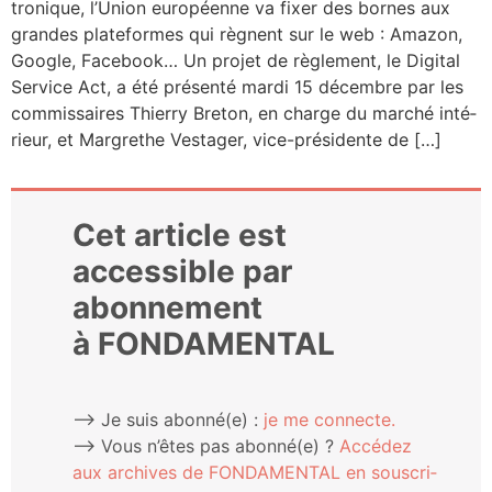
tro­nique, l’Union euro­péenne va fixer des bornes aux
grandes pla­te­formes qui règnent sur le web : Ama­zon,
Google, Face­book… Un pro­jet de règle­ment, le Digi­tal
Ser­vice Act, a été pré­sen­té mar­di 15 décembre par les
com­mis­saires Thier­ry Bre­ton, en charge du mar­ché inté­
rieur, et Mar­grethe Ves­ta­ger, vice-pré­­si­­dente de […]
Cet article est
accessible par
abonnement
à FONDAMENTAL
⟶ Je suis abonné(e) :
je me connecte.
⟶ Vous n’êtes pas abonné(e) ?
Accé­dez
aux archives de FONDAMENTAL en sous­cri­