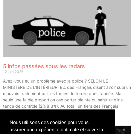
5 infos passées sous les radars
12 juin 2026
Avez-vous eu un pro­blème avec la police ? SELON LE
MINISTÈRE DE L’INTÉRIEUR, 8% des Fran­çais disent avoir subi un
mau­vais trai­te­ment par les forces de l’ordre dans l’année. Mais
seule une faible pro­por­tion ose por­ter plainte ou sai­sir une ins­
tance de contrôle (2% à 3%). Au total, un tiers des Fran­çais
déclarent avoir eu un […]
Nous utilisons des cookies pour vous
LIRE ⟶
assurer une expérience optimale et suivre la