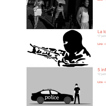
La l
17 jui
Lire 
5 in
12 jui
Lire 