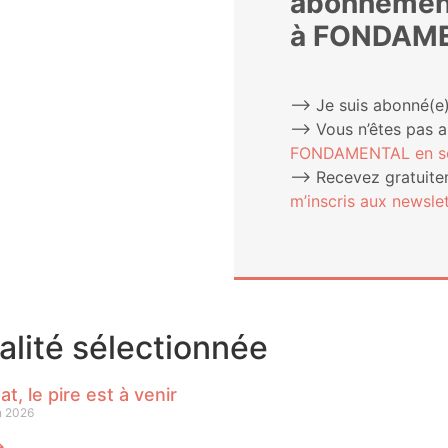
abonnemen
à FONDAM
⟶ Je suis abonné(e)
⟶ Vous n’êtes pas 
FONDAMENTAL en sou
⟶ Rece­vez gra­tui­te­
m’ins­cris aux newslet
ualité sélectionnée
at, le pire est à venir
n 2026
⟶