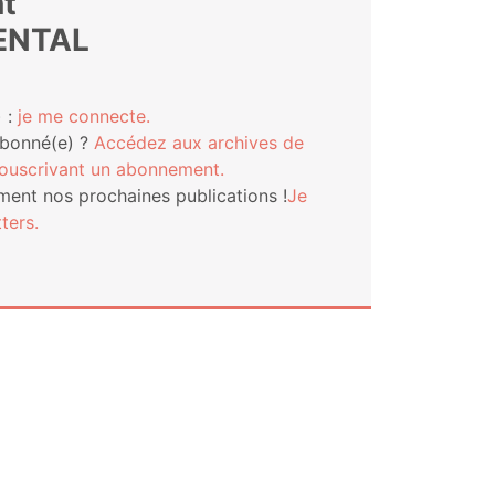
t
ENTAL
 :
je me connecte.
abonné(e) ?
Accé­dez aux archives de
s­cri­vant un abonnement.
ment nos pro­chaines publi­ca­tions !
Je
ters.