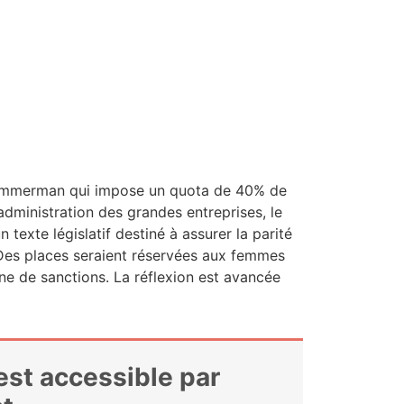
m­­mer­­man qui impose un quo­ta de 40% de
dministration des grandes entre­prises, le
exte légis­la­tif des­ti­né à assu­rer la pari­té
 Des places seraient réser­vées aux femmes
eine de sanc­tions. La réflexion est avan­cée
 est accessible par