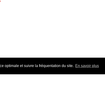
⟶
 optimale et suivre la fréquentation du site.
En savoir plus
Adhérez à F
pour la durée 
Un jour, un tr
les dossiers, t