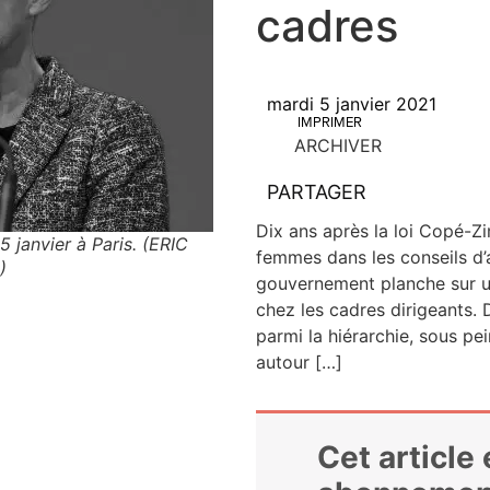
cadres
mardi 5 janvier 2021
IMPRIMER
ARCHIVER
PARTAGER
Dix ans après la loi Copé-Zi
5 janvier à Paris. (ERIC
femmes dans les conseils d’a
)
gou­ver­ne­ment planche sur un t
chez les cadres diri­geants.
par­mi la hié­rar­chie, sous p
autour […]
Cet article