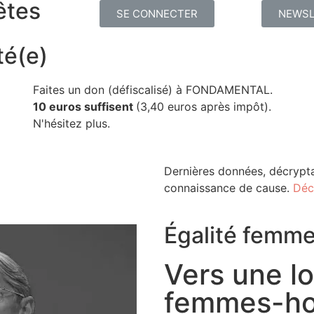
êtes
SE CONNECTER
NEWSL
té(e)
Faites un don (défiscalisé) à FONDAMENTAL.
10 euros suffisent
(3,40 euros après impôt).
N'hésitez plus.
Dernières données, décrypta
connaissance de cause.
Déc
Égalité fem
Vers une loi
femmes-ho