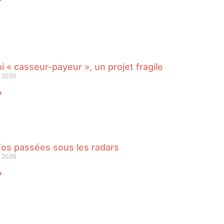
oi « casseur-payeur », un projet fragile
n 2026
⟶
fos passées sous les radars
n 2026
⟶