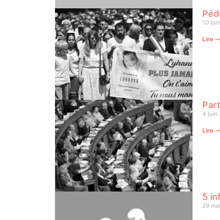
Pédo
10 jui
Lire 
Part
4 juin
Lire 
5 in
29 ma