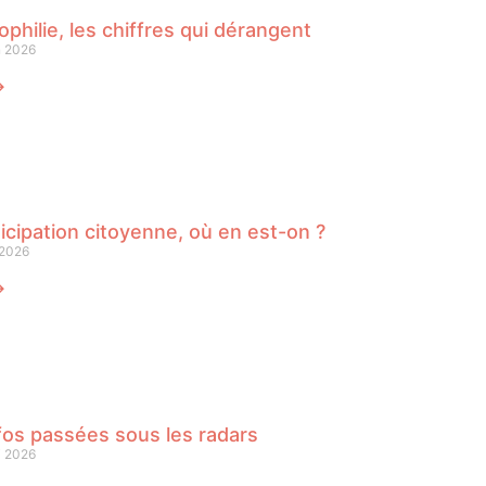
philie, les chiffres qui dérangent
n 2026
⟶
icipation citoyenne, où en est-on ?
 2026
⟶
fos passées sous les radars
i 2026