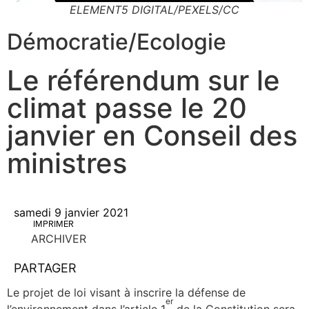
ELEMENT5 DIGITAL/PEXELS/CC
Démocratie
/
Ecologie
Le référendum sur le
climat passe le 20
janvier en Conseil des
ministres
samedi 9 janvier 2021
IMPRIMER
ARCHIVER
PARTAGER
Le pro­jet de loi visant à ins­crire la défense de
er
l’environnement dans l’ar­ticle 1
de la Consti­tu­tion sera