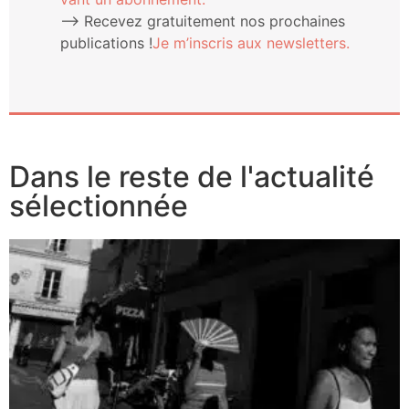
⟶ Rece­vez gra­tui­te­ment nos pro­chaines
publi­ca­tions !
Je m’ins­cris aux newsletters.
Dans le reste de l'actualité
sélectionnée