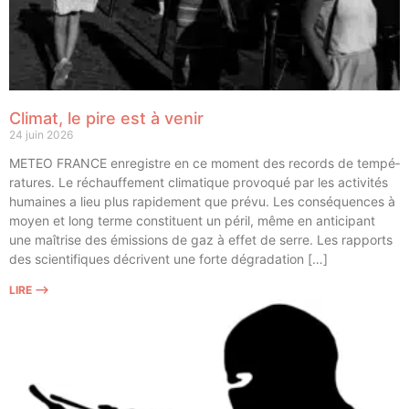
Climat, le pire est à venir
24 juin 2026
METEO FRANCE enre­gistre en ce moment des records de tem­pé­
ra­tures. Le réchauf­fe­ment cli­ma­tique pro­vo­qué par les acti­vi­tés
humaines a lieu plus rapi­de­ment que pré­vu. Les consé­quences à
moyen et long terme consti­tuent un péril, même en anti­ci­pant
une maî­trise des émis­sions de gaz à effet de serre. Les rap­ports
des scien­ti­fiques décrivent une forte dégradation […]
LIRE ⟶