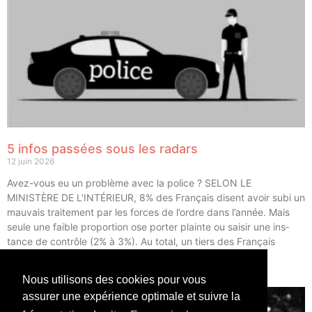
5 infos passées sous les radars
12 juin 2026
Avez-vous eu un pro­blème avec la police ? SELON LE
MINISTÈRE DE L’INTÉRIEUR, 8% des Fran­çais disent avoir subi un
mau­vais trai­te­ment par les forces de l’ordre dans l’année. Mais
seule une faible pro­por­tion ose por­ter plainte ou sai­sir une ins­
tance de contrôle (2% à 3%). Au total, un tiers des Fran­çais
déclarent avoir eu un […]
Nous utilisons des cookies pour vous
LIRE ⟶
assurer une expérience optimale et suivre la