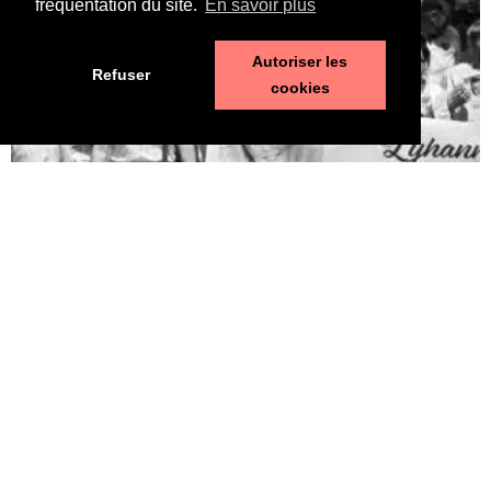
fréquentation du site.
En savoir plus
Autoriser les
Refuser
cookies
Pédophilie, les chiffres qui dérangent
10 juin 2026
LA MORT DE LYHANNA, 11 ans, fait office de révé­la­teur, après la
mul­ti­pli­ca­tion des affaires de pédo­phi­lie ces der­nières années. Le
trai­te­ment par la police et la jus­tice des vio­lences sexuelles sur
les enfants n’est pas à la hau­teur du phé­no­mène et des enjeux.
Une approche glo­bale semble indis­pen­sable. Quelle est l’ampleur
du sujet ? LES POLICIERS […]