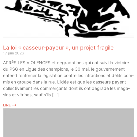
La loi « casseur-payeur », un projet fragile
17 juin 2026
APRÈS LES VIOLENCES et dégra­da­tions qui ont sui­vi la vic­toire
du PSG en Ligue des cham­pions, le 30 mai, le gou­ver­ne­ment
entend ren­for­cer la légis­la­tion contre les infrac­tions et délits com­
mis en groupe dans la rue. L’idée est que les cas­seurs payent
col­lec­ti­ve­ment les com­mer­çants dont ils ont dégra­dé les maga­
sins et vitrines, sauf s’ils […]
LIRE ⟶