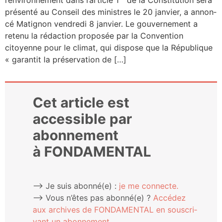
pré­sen­té au Conseil des ministres le 20 jan­vier, a annon­
cé Mati­gnon ven­dre­di 8 jan­vier. Le gou­ver­ne­ment a
rete­nu la rédac­tion pro­po­sée par la Conven­tion
citoyenne pour le cli­mat, qui dis­pose que la Répu­blique
« garan­tit la pré­ser­va­tion de […]
Cet article est
accessible par
abonnement
à FONDAMENTAL
⟶ Je suis abonné(e) :
je me connecte.
⟶ Vous n’êtes pas abonné(e) ?
Accé­dez
aux archives de FONDAMENTAL en sous­cri­
vant un abonnement.