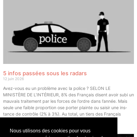
5 infos passées sous les radars
12 juin 2026
Avez-vous eu un pro­blème avec la police ? SELON LE
MINISTÈRE DE L’INTÉRIEUR, 8% des Fran­çais disent avoir subi un
mau­vais trai­te­ment par les forces de l’ordre dans l’année. Mais
seule une faible pro­por­tion ose por­ter plainte ou sai­sir une ins­
tance de contrôle (2% à 3%). Au total, un tiers des Fran­çais
déclarent avoir eu un […]
Nous utilisons des cookies pour vous
LIRE ⟶