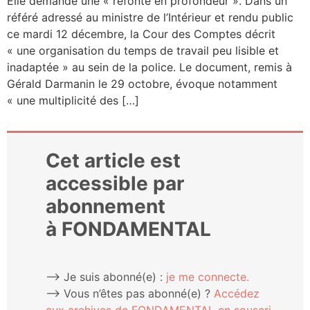
Elle demande une « refonte en pro­fon­deur ». Dans un
réfé­ré adres­sé au ministre de l’Intérieur et ren­du public
ce mar­di 12 décembre, la Cour des Comptes décrit
« une orga­ni­sa­tion du temps de tra­vail peu lisible et
inadap­tée » au sein de la police. Le docu­ment, remis à
Gérald Dar­ma­nin le 29 octobre, évoque notam­ment
« une mul­ti­pli­ci­té des […]
Cet article est
accessible par
abonnement
à FONDAMENTAL
⟶ Je suis abonné(e) :
je me connecte.
⟶ Vous n’êtes pas abonné(e) ?
Accé­dez