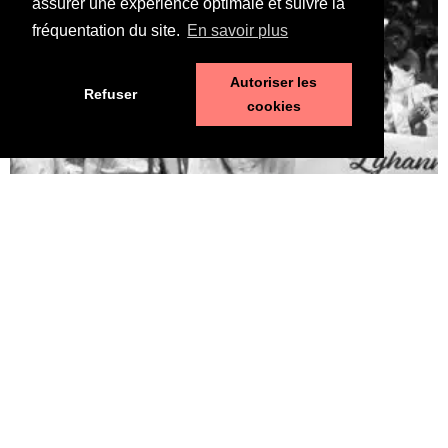
assurer une expérience optimale et suivre la
fréquentation du site.
En savoir plus
Autoriser les
Refuser
cookies
Pédophilie, les chiffres qui dérangent
10 juin 2026
LA MORT DE LYHANNA, 11 ans, fait office de révé­la­teur, après la
mul­ti­pli­ca­tion des affaires de pédo­phi­lie ces der­nières années. Le
trai­te­ment par la police et la jus­tice des vio­lences sexuelles sur
les enfants n’est pas à la hau­teur du phé­no­mène et des enjeux.
Une approche glo­bale semble indis­pen­sable. Quelle est l’ampleur