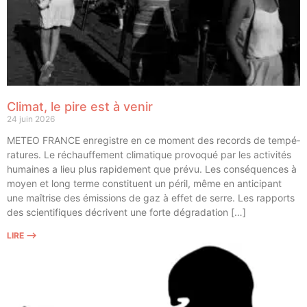
Climat, le pire est à venir
24 juin 2026
METEO FRANCE enre­gistre en ce moment des records de tem­pé­
ra­tures. Le réchauf­fe­ment cli­ma­tique pro­vo­qué par les acti­vi­tés
humaines a lieu plus rapi­de­ment que pré­vu. Les consé­quences à
moyen et long terme consti­tuent un péril, même en anti­ci­pant
une maî­trise des émis­sions de gaz à effet de serre. Les rap­ports
des scien­ti­fiques décrivent une forte dégradation […]
LIRE ⟶