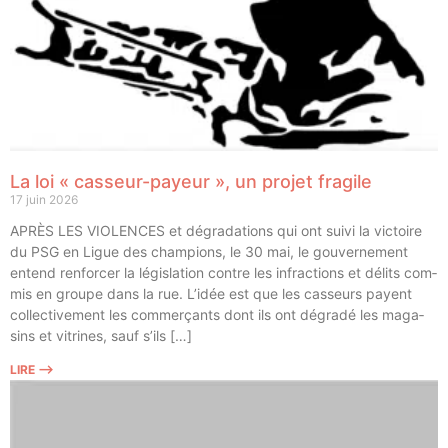
La loi « casseur-payeur », un projet fragile
17 juin 2026
APRÈS LES VIOLENCES et dégra­da­tions qui ont sui­vi la vic­toire
du PSG en Ligue des cham­pions, le 30 mai, le gou­ver­ne­ment
entend ren­for­cer la légis­la­tion contre les infrac­tions et délits com­
mis en groupe dans la rue. L’idée est que les cas­seurs payent
col­lec­ti­ve­ment les com­mer­çants dont ils ont dégra­dé les maga­
sins et vitrines, sauf s’ils […]
LIRE ⟶