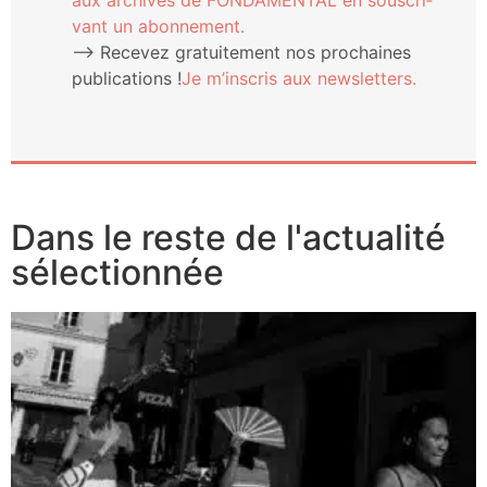
aux archives de FONDAMENTAL en sous­cri­
vant un abonnement.
⟶ Rece­vez gra­tui­te­ment nos pro­chaines
publi­ca­tions !
Je m’ins­cris aux newsletters.
Dans le reste de l'actualité
sélectionnée