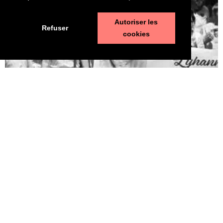
Autoriser les
Refuser
cookies
Pédophilie, les chiffres qui dérangent
10 juin 2026
LA MORT DE LYHANNA, 11 ans, fait office de révé­la­teur, après la
mul­ti­pli­ca­tion des affaires de pédo­phi­lie ces der­nières années. Le
trai­te­ment par la police et la jus­tice des vio­lences sexuelles sur
les enfants n’est pas à la hau­teur du phé­no­mène et des enjeux.
Une approche glo­bale semble indis­pen­sable. Quelle est l’ampleur
du sujet ? LES POLICIERS […]