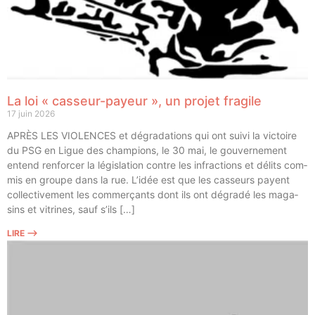
La loi « casseur-payeur », un projet fragile
17 juin 2026
APRÈS LES VIOLENCES et dégra­da­tions qui ont sui­vi la vic­toire
du PSG en Ligue des cham­pions, le 30 mai, le gou­ver­ne­ment
entend ren­for­cer la légis­la­tion contre les infrac­tions et délits com­
mis en groupe dans la rue. L’idée est que les cas­seurs payent
col­lec­ti­ve­ment les com­mer­çants dont ils ont dégra­dé les maga­
sins et vitrines, sauf s’ils […]
LIRE ⟶