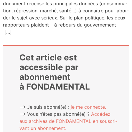
docu­ment recense les prin­ci­pales don­nées (consom­ma­
tion, répres­sion, mar­ché, san­té…) à connaître pour abor­
der le sujet avec sérieux. Sur le plan poli­tique, les deux
rap­por­teurs plaident – à rebours du gouvernement –
[…]
Cet article est
accessible par
abonnement
à FONDAMENTAL
⟶ Je suis abonné(e) :
je me connecte.
⟶ Vous n’êtes pas abonné(e) ?
Accé­dez
aux archives de FONDAMENTAL en sous­cri­
vant un abonnement.