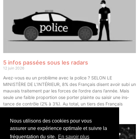
5 infos passées sous les radars
12 juin 2026
Avez-vous eu un pro­blème avec la police ? SELON LE
MINISTÈRE DE L’INTÉRIEUR, 8% des Fran­çais disent avoir subi un
mau­vais trai­te­ment par les forces de l’ordre dans l’année. Mais
seule une faible pro­por­tion ose por­ter plainte ou sai­sir une ins­
tance de contrôle (2% à 3%). Au total, un tiers des Fran­çais
déclarent avoir eu un […]
Nous utilisons des cookies pour vous
LIRE ⟶
assurer une expérience optimale et suivre la
fréquentation du site.
En savoir plus