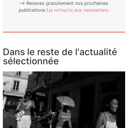
⟶ Rece­vez gra­tui­te­ment nos pro­chaines
publi­ca­tions !
Je m’ins­cris aux newsletters.
Dans le reste de l'actualité
sélectionnée