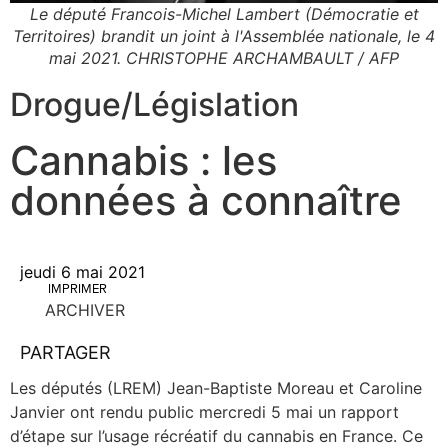
Le député Francois-Michel Lambert (Démocratie et
Territoires) brandit un joint à l'Assemblée nationale, le 4
mai 2021. CHRISTOPHE ARCHAMBAULT / AFP
Drogue
/
Législation
Cannabis : les
données à connaître
jeudi 6 mai 2021
IMPRIMER
ARCHIVER
PARTAGER
Les dépu­tés (LREM) Jean-Bap­­tiste Moreau et Caro­line
Jan­vier ont ren­du public mer­cre­di 5 mai un rap­port
d’étape sur l’usage récréa­tif du can­na­bis en France. Ce