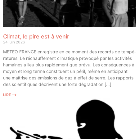
Climat, le pire est à venir
24 juin 2026
METEO FRANCE enre­gistre en ce moment des records de tem­pé­
ra­tures. Le réchauf­fe­ment cli­ma­tique pro­vo­qué par les acti­vi­tés
humaines a lieu plus rapi­de­ment que pré­vu. Les consé­quences à
moyen et long terme consti­tuent un péril, même en anti­ci­pant
une maî­trise des émis­sions de gaz à effet de serre. Les rap­ports
des scien­ti­fiques décrivent une forte dégradation […]
LIRE ⟶