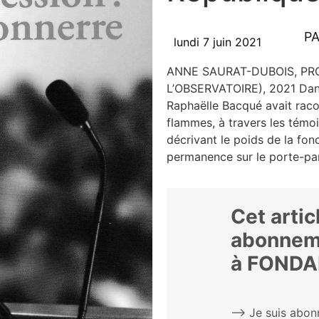
P
lundi 7 juin 2021
ANNE SAURAT-DUBOIS, PRO
L’OBSERVATOIRE), 2021 Dans un
Raphaëlle Bac­qué avait racon
flammes, à tra­vers les témoi
décri­vant le poids de la fon
per­ma­nence sur le porte-pa
Cet artic
abonnem
à FOND
⟶ Je suis abon