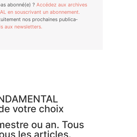
pas abonné(e) ?
Accé­dez aux archives
 en sous­cri­vant un abonnement.
i­te­ment nos pro­chaines publi­ca­
ris aux newsletters.
ONDAMENTAL
de votre choix
imestre ou an. Tous
ous les articles.