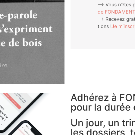
⟶ Vous n’êtes 
de FONDAMENTAL
⟶ Rece­vez gra­tu
tions !
Je m’ins­c
Adhérez à F
pour la durée 
Un jour, un tr
les dossiers, t