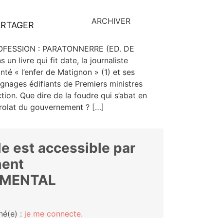
ARCHIVER
ARTAGER
FESSION : PARATONNERRE (ED. DE
 livre qui fit date, la jour­na­liste
­té « l’enfer de Mati­gnon » (1) et ses
­gnages édi­fiants de Pre­miers ministres
c­tion. Que dire de la foudre qui s’abat en
ro­­lat du gouvernement ? […]
le est accessible par
ent
AMENTAL
né(e) :
je me connecte.