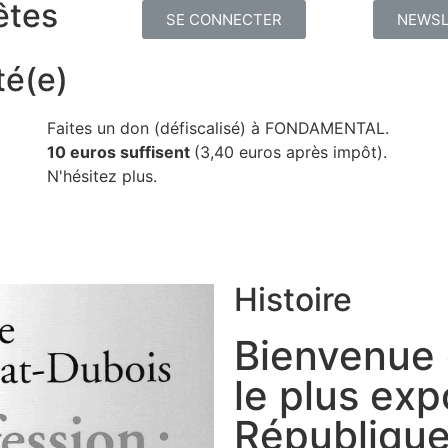
êtes
SE CONNECTER
NEWSL
té(e)
Faites un don (défiscalisé) à FONDAMENTAL.
10 euros suffisent
(3,40 euros après impôt).
N'hésitez plus.
Histoire
Bienvenue 
le plus exp
Républiqu