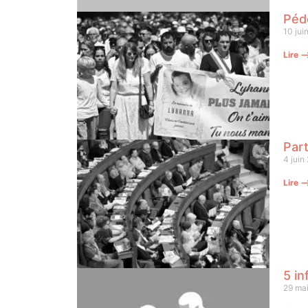
Pédo
10 jui
Lire 
Part
4 juin
Lire 
5 in
29 ma