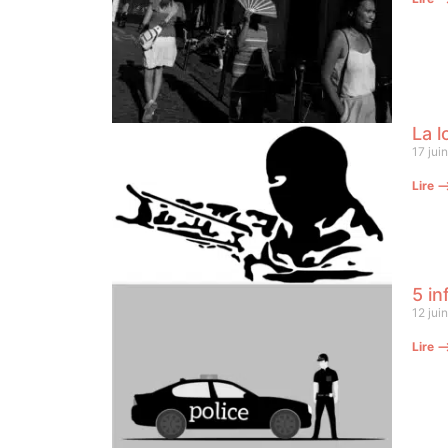
La l
17 jui
Lire 
5 in
12 jui
Lire 