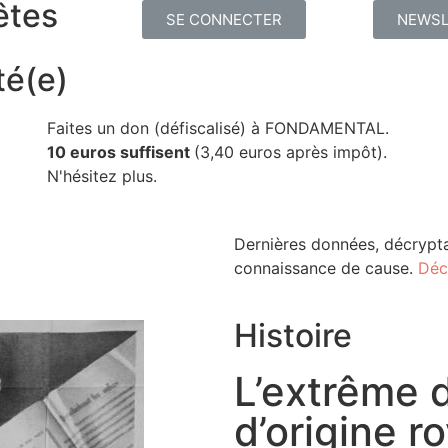
êtes
SE CONNECTER
NEWSL
té(e)
Faites un don (défiscalisé) à FONDAMENTAL.
10 euros suffisent
(3,40 euros après impôt).
N'hésitez plus.
Dernières données, décrypta
connaissance de cause.
Déc
Histoire
L’extrême d
d’origine ro