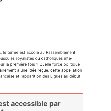
, le terme est acco­lé au Ras­sem­ble­ment
us­cules roya­listes ou catho­liques inté­
our la pre­mière fois ? Quelle force poli­tique
ai­re­ment à une idée reçue, cette appel­la­tion
ran­çaise et l’apparition des Ligues au début
 est accessible par