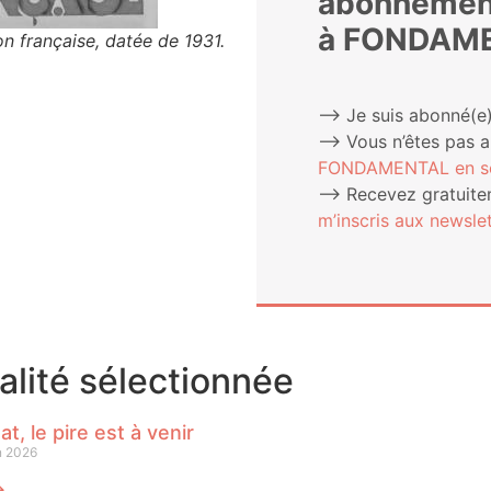
abonnemen
à FONDAM
n française, datée de 1931.
⟶ Je suis abonné(e)
⟶ Vous n’êtes pas 
FONDAMENTAL en sou
⟶ Rece­vez gra­tui­te­
m’ins­cris aux newslet
ualité sélectionnée
at, le pire est à venir
n 2026
⟶