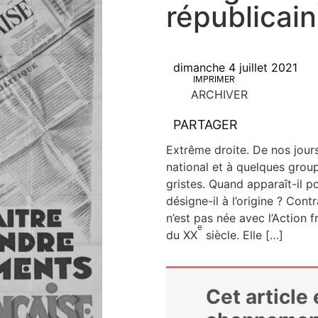
républicain
dimanche 4 juillet 2021
IMPRIMER
ARCHIVER
PARTAGER
Extrême droite. De nos jours
natio­nal et à quelques grou­p
gristes. Quand appa­­raît-il p
désigne-il à l’origine ? Contr
n’est pas née avec l’Action f
e
du XX
siècle. Elle […]
Cet article