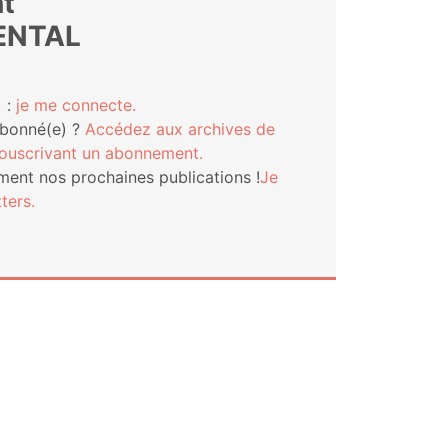
t
ENTAL
 :
je me connecte.
abonné(e) ?
Accé­dez aux archives de
s­cri­vant un abonnement.
ment nos pro­chaines publi­ca­tions !
Je
ters.