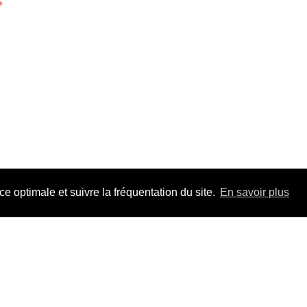
⟶
 optimale et suivre la fréquentation du site.
En savoir plus
Adhérez à F
pour la durée 
Un jour, un tr
les dossiers, t