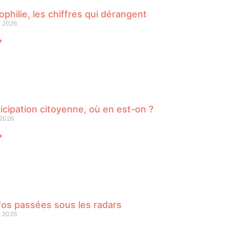
philie, les chiffres qui dérangent
n 2026
⟶
icipation citoyenne, où en est-on ?
 2026
⟶
fos passées sous les radars
i 2026