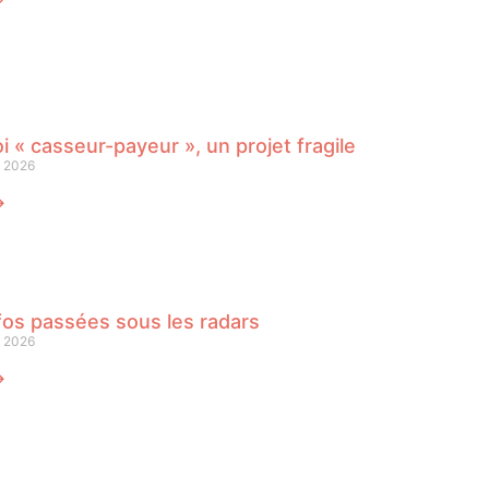
oi « casseur-payeur », un projet fragile
n 2026
⟶
fos passées sous les radars
n 2026
⟶