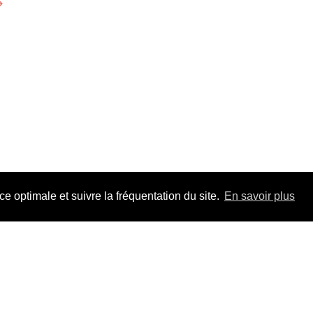
⟶
 optimale et suivre la fréquentation du site.
En savoir plus
Adhérez à F
pour la durée 
Un jour, un tr
les dossiers, t