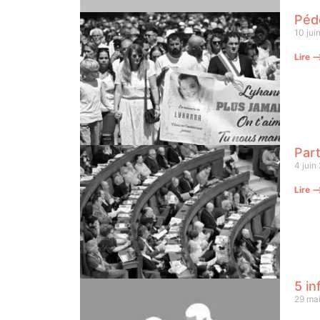
Pédo
10 jui
Lire 
Part
4 juin
Lire 
5 in
29 ma