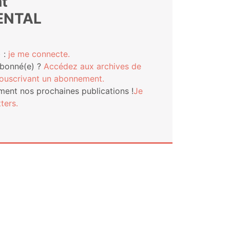
t
ENTAL
 :
je me connecte.
abonné(e) ?
Accé­dez aux archives de
s­cri­vant un abonnement.
ment nos pro­chaines publi­ca­tions !
Je
ters.