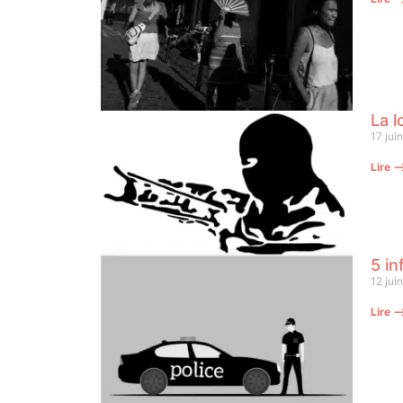
La l
17 jui
Lire 
5 in
12 jui
Lire 