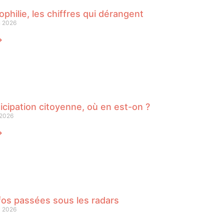
philie, les chiffres qui dérangent
n 2026
⟶
icipation citoyenne, où en est-on ?
 2026
⟶
fos passées sous les radars
i 2026