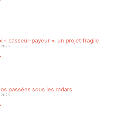
oi « casseur-payeur », un projet fragile
n 2026
⟶
fos passées sous les radars
n 2026
⟶