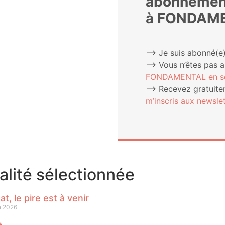
abonnemen
à FONDAM
⟶ Je suis abonné(e)
⟶ Vous n’êtes pas 
FONDAMENTAL en sou
⟶ Rece­vez gra­tui­te­
m’ins­cris aux newslet
ualité sélectionnée
at, le pire est à venir
n 2026
⟶