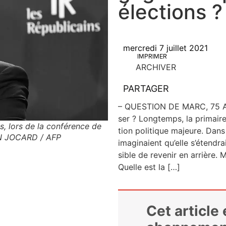
élections ?
mercredi 7 juillet 2021
IMPRIMER
ARCHIVER
PARTAGER
– QUESTION DE MARC, 75 ANS
ser ? Long­temps, la pri­mai
s, lors de la conférence de
tion poli­tique majeure. Dans 
AIN JOCARD / AFP
ima­gi­naient qu’elle s’étendr
sible de reve­nir en arrière. 
Quelle est la […]
Cet article