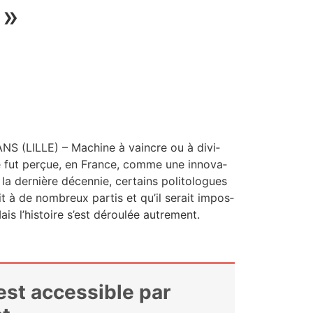
 »
 (LILLE) – Machine à vaincre ou à divi­
re fut per­çue, en France, comme une inno­va­
la der­nière décen­nie, cer­tains poli­to­logues
ait à de nom­breux par­tis et qu’il serait impos­
Mais l’histoire s’est dérou­lée autre­ment.
 est accessible par