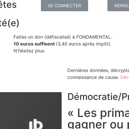
êtes
SE CONNECTER
NEWSL
té(e)
Faites un don (défiscalisé) à FONDAMENTAL.
10 euros suffisent
(3,40 euros après impôt).
N'hésitez plus.
Dernières données, décrypta
connaissance de cause.
Déc
Démocratie
/
P
« Les prima
gagner ou 