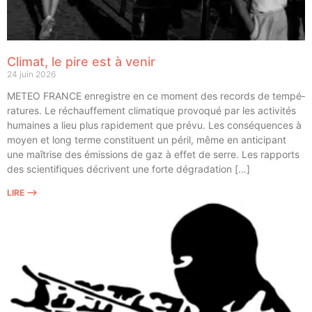
Climat, le pire est à venir
24 juin 2026
METEO FRANCE enre­gistre en ce moment des records de tem­pé­
ra­tures. Le réchauf­fe­ment cli­ma­tique pro­vo­qué par les acti­vi­tés
humaines a lieu plus rapi­de­ment que pré­vu. Les consé­quences à
moyen et long terme consti­tuent un péril, même en anti­ci­pant
une maî­trise des émis­sions de gaz à effet de serre. Les rap­ports
des scien­ti­fiques décrivent une forte dégradation […]
LIRE ⟶