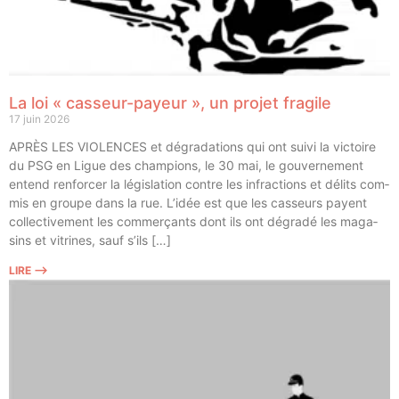
La loi « casseur-payeur », un projet fragile
17 juin 2026
APRÈS LES VIOLENCES et dégra­da­tions qui ont sui­vi la vic­toire
du PSG en Ligue des cham­pions, le 30 mai, le gou­ver­ne­ment
entend ren­for­cer la légis­la­tion contre les infrac­tions et délits com­
mis en groupe dans la rue. L’idée est que les cas­seurs payent
col­lec­ti­ve­ment les com­mer­çants dont ils ont dégra­dé les maga­
sins et vitrines, sauf s’ils […]
LIRE ⟶