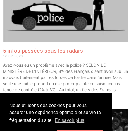
5 infos passées sous les radars
12 juin 2026
Avez-vous eu un pro­blème avec la police ? SELON LE
MINISTÈRE DE L’INTÉRIEUR, 8% des Fran­çais disent avoir subi un
mau­vais trai­te­ment par les forces de l’ordre dans l’année. Mais
seule une faible pro­por­tion ose por­ter plainte ou sai­sir une ins­
tance de contrôle (2% à 3%). Au total, un tiers des Fran­çais
déclarent avoir eu un […]
Nous utilisons des cookies pour vous
LIRE ⟶
assurer une expérience optimale et suivre la
fréquentation du site.
En savoir plus