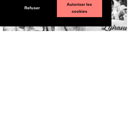
Autoriser les
Refuser
cookies
Pédophilie, les chiffres qui dérangent
10 juin 2026
LA MORT DE LYHANNA, 11 ans, fait office de révé­la­teur, après la
mul­ti­pli­ca­tion des affaires de pédo­phi­lie ces der­nières années. Le
trai­te­ment par la police et la jus­tice des vio­lences sexuelles sur
les enfants n’est pas à la hau­teur du phé­no­mène et des enjeux.
Une approche glo­bale semble indis­pen­sable. Quelle est l’ampleur
du sujet ? LES POLICIERS […]
LIRE ⟶