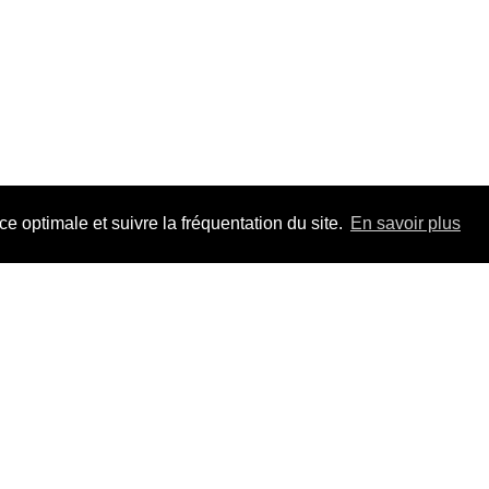
 optimale et suivre la fréquentation du site.
En savoir plus
Adhérez à F
pour la durée 
Un jour, un tr
les dossiers, t
Mieux que s'in
VO