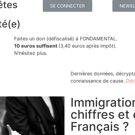
êtes
SE CONNECTER
NEWSL
té(e)
Faites un don (défiscalisé) à FONDAMENTAL.
10 euros suffisent
(3,40 euros après impôt).
N'hésitez plus.
Dernières données, décrypta
connaissance de cause.
Déc
Immigration
chiffres et
Français ?