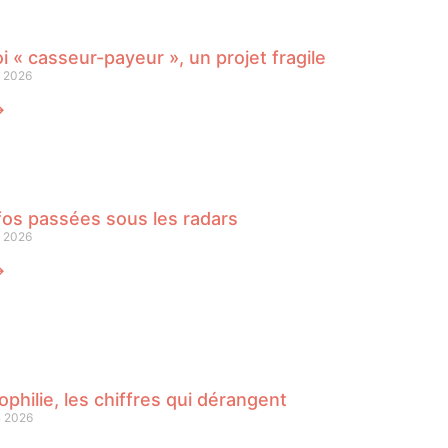
oi « casseur-payeur », un projet fragile
n 2026
⟶
fos passées sous les radars
n 2026
⟶
philie, les chiffres qui dérangent
n 2026