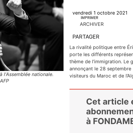
vendredi 1 octobre 2021
IMPRIMER
ARCHIVER
PARTAGER
La riva­li­té poli­tique entre 
porte les dif­fé­rents repré­se
thème de l’immigration. Le gou
annon­çant le 28 sep­tembre q
 l'Assemblée nationale.
visi­teurs du Maroc et de l’A
 AFP
Cet article
abonnemen
à FONDAM