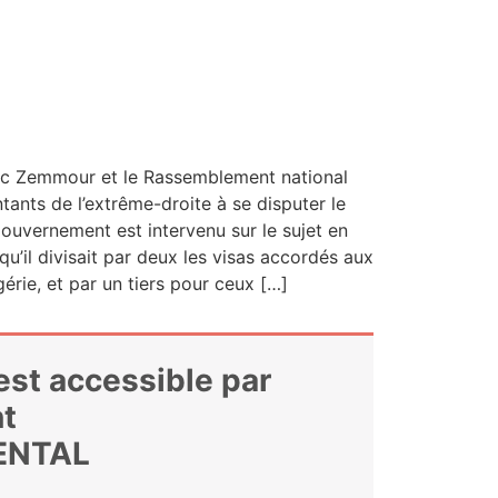
Éric Zem­mour et le Ras­sem­ble­ment natio­nal
n­tants de l’ex­trême-droite à se dis­pu­ter le
­ver­ne­ment est inter­ve­nu sur le sujet en
u’il divi­sait par deux les visas accor­dés aux
lgérie, et par un tiers pour ceux […]
 est accessible par
t
ENTAL