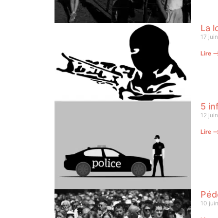
La l
17 jui
Lire 
5 in
12 jui
Lire 
Pédo
10 jui