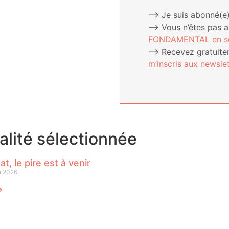
⟶ Je suis abonné(e)
⟶ Vous n’êtes pas 
FONDAMENTAL en sou
⟶ Rece­vez gra­tui­te­
m’ins­cris aux newslet
ualité sélectionnée
at, le pire est à venir
n 2026
⟶