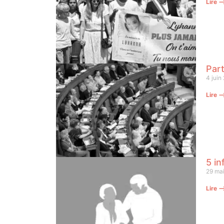
Lire 
Part
4 juin
Lire 
5 in
29 ma
Lire 