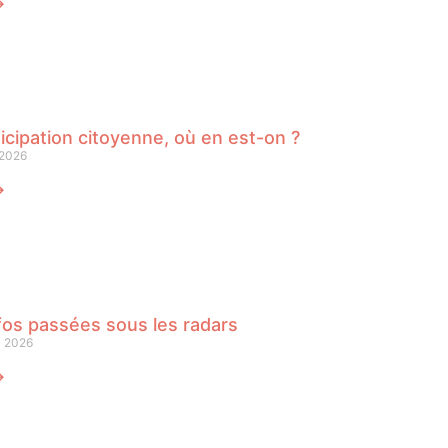
⟶
icipation citoyenne, où en est-on ?
 2026
⟶
fos passées sous les radars
i 2026
⟶