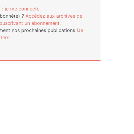
 :
je me connecte.
abonné(e) ?
Accé­dez aux archives de
s­cri­vant un abonnement.
ment nos pro­chaines publi­ca­tions !
Je
ters.