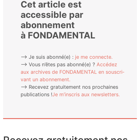
Cet article est
accessible par
abonnement
à FONDAMENTAL
⟶ Je suis abonné(e) :
je me connecte.
⟶ Vous n’êtes pas abonné(e) ?
Accé­dez
aux archives de FONDAMENTAL en sous­cri­
vant un abonnement.
⟶ Rece­vez gra­tui­te­ment nos pro­chaines
publi­ca­tions !
Je m’ins­cris aux newsletters.