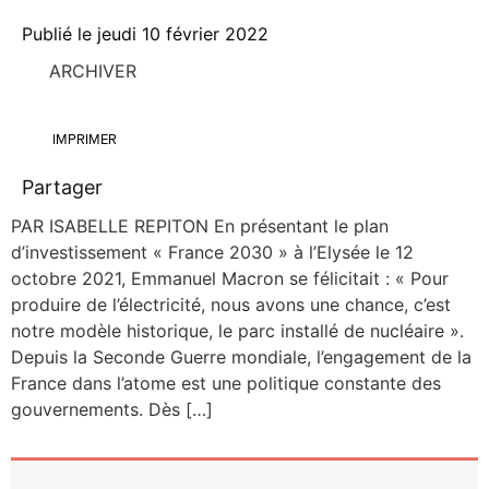
Publié le
jeudi 10 février 2022
ARCHIVER
IMPRIMER
Partager
PAR ISABELLE REPITON En pré­sen­tant le plan
d’investissement « France 2030 » à l’Elysée le 12
octobre 2021, Emma­nuel Macron se féli­ci­tait : « Pour
pro­duire de l’électricité, nous avons une chance, c’est
notre modèle his­to­rique, le parc ins­tal­lé de nucléaire ».
Depuis la Seconde Guerre mon­diale, l’engagement de la
France dans l’atome est une poli­tique constante des
gou­ver­ne­ments. Dès […]