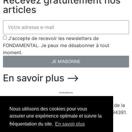
Recevez gratuitement nos
articles
J'accepte de recevoir les newsletters de
FONDAMENTAL. Je peux me désabonner à tout
moment.
JE M'ABONNE
En savoir plus ⟶
fondamental.fr.
Fondé en 2020. Édité par Presse de la
Nous utilisons des cookies pour vous
Forge & Delescluze SAS.
Agrément CPPAP
1127Y94391.
assurer une expérience optimale et suivre la
Membre du SPIIL. Signataire de la Charte pour un
fréquentation du site.
En savoir plus
journalisme à la hauteur de l'enjeu écologique.