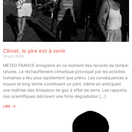
Climat, le pire est à venir
24 juin 2026
METEO FRANCE enre­gistre en ce moment des records de tem­pé­
ra­tures. Le réchauf­fe­ment cli­ma­tique pro­vo­qué par les acti­vi­tés
humaines a lieu plus rapi­de­ment que pré­vu. Les consé­quences à
moyen et long terme consti­tuent un péril, même en anti­ci­pant
une maî­trise des émis­sions de gaz à effet de serre. Les rap­ports
des scien­ti­fiques décrivent une forte dégradation […]
LIRE ⟶