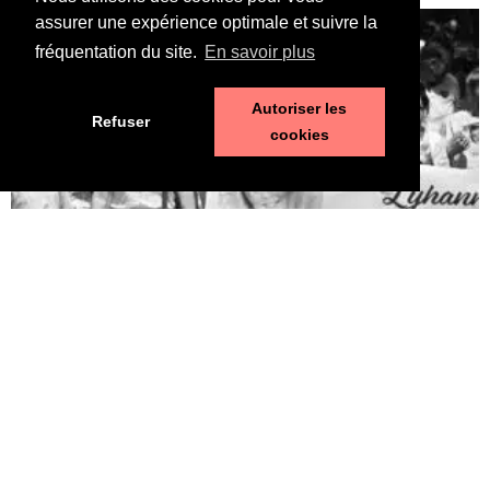
assurer une expérience optimale et suivre la
fréquentation du site.
En savoir plus
Autoriser les
Refuser
cookies
Pédophilie, les chiffres qui dérangent
10 juin 2026
LA MORT DE LYHANNA, 11 ans, fait office de révé­la­teur, après la
mul­ti­pli­ca­tion des affaires de pédo­phi­lie ces der­nières années. Le
trai­te­ment par la police et la jus­tice des vio­lences sexuelles sur
les enfants n’est pas à la hau­teur du phé­no­mène et des enjeux.