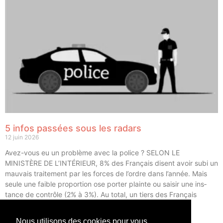
5 infos passées sous les radars
12 juin 2026
Avez-vous eu un pro­blème avec la police ? SELON LE
MINISTÈRE DE L’INTÉRIEUR, 8% des Fran­çais disent avoir subi un
mau­vais trai­te­ment par les forces de l’ordre dans l’année. Mais
seule une faible pro­por­tion ose por­ter plainte ou sai­sir une ins­
tance de contrôle (2% à 3%). Au total, un tiers des Fran­çais
déclarent avoir eu un […]
Nous utilisons des cookies pour vous
LIRE ⟶