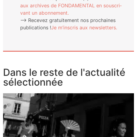
aux archives de FONDAMENTAL en sous­cri­
vant un abonnement.
⟶ Rece­vez gra­tui­te­ment nos pro­chaines
publi­ca­tions !
Je m’ins­cris aux newsletters.
Dans le reste de l'actualité
sélectionnée