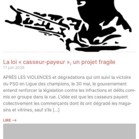
La loi « casseur-payeur », un projet fragile
17 juin 2026
APRÈS LES VIOLENCES et dégra­da­tions qui ont sui­vi la vic­toire
du PSG en Ligue des cham­pions, le 30 mai, le gou­ver­ne­ment
entend ren­for­cer la légis­la­tion contre les infrac­tions et délits com­
mis en groupe dans la rue. L’idée est que les cas­seurs payent
col­lec­ti­ve­ment les com­mer­çants dont ils ont dégra­dé les maga­
sins et vitrines, sauf s’ils […]
LIRE ⟶