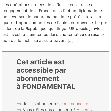
Les opé­ra­tions armées de la Rus­sie en Ukraine et
l’engagement de la France dans l’action diplo­ma­tique
bou­le­versent le pano­ra­ma poli­tique pré-élec­­to­­ral. La
guerre frappe aux portes de l’Union euro­péenne. Le pré­
sident de la Répu­blique, qui dirige l’UE depuis jan­vier,
est inves­ti à plein temps dans une ten­ta­tive de réso­lu­
tion qui le mobi­lise aus­si à travers […]
Cet article est
accessible par
abonnement
à FONDAMENTAL
⟶ Je suis abonné(e) :
je me connecte.
⟶ Vous n’êtes pas abonné(e) ?
Accé­dez