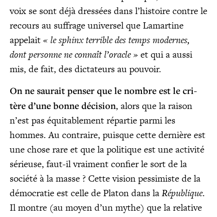
voix se sont déjà dres­sées dans l’histoire contre le
recours au suf­frage uni­ver­sel que Lamar­tine
appe­lait
« le sphinx ter­rible des temps modernes,
dont per­sonne ne connaît l’oracle »
et qui a aus­si
mis, de fait, des dic­ta­teurs au pouvoir.
On ne sau­rait pen­ser que le nombre est le cri­
tère d’une bonne déci­sion
, alors que la rai­son
n’est pas équi­ta­ble­ment répar­tie par­mi les
hommes. Au contraire, puisque cette der­nière est
une chose rare et que la poli­tique est une acti­vi­té
sérieuse, faut-il vrai­ment confier le sort de la
socié­té à la masse ? Cette vision pes­si­miste de la
démo­cra­tie est celle de Pla­ton dans la
Répu­blique
.
Il montre (au moyen d’un mythe) que la rela­tive