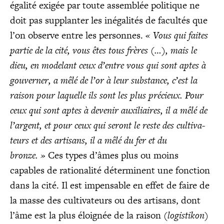
éga­li­té exi­gée par toute assem­blée poli­tique ne
doit pas sup­plan­ter les inéga­li­tés de facul­tés que
l’on observe entre les per­sonnes.
«
Vous qui faites
par­tie de la cité, vous êtes tous frères (…), mais le
dieu, en mode­lant ceux d’entre vous qui sont aptes à
gou­ver­ner, a mêlé de l’or à leur sub­stance, c’est la
rai­son pour laquelle ils sont les plus pré­cieux. Pour
ceux qui sont aptes à deve­nir auxi­liaires, il a mêlé de
l’argent, et pour ceux qui seront le reste des culti­va­
teurs et des arti­sans, il a mêlé du fer et du
bronze. »
Ces types d’âmes plus ou moins
capables de ratio­na­li­té déter­minent une fonc­tion
dans la cité. Il est impen­sable en effet de faire de
la masse des culti­va­teurs ou des arti­sans, dont
l’âme est la plus éloi­gnée de la rai­son (
logis­ti­kon
)