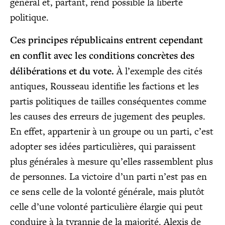
géné­ral et, par­tant, rend pos­sible la liber­té
politique.
Ces prin­cipes répu­bli­cains entrent cepen­dant
en conflit avec les condi­tions concrètes des
déli­bé­ra­tions et du vote.
À l’exemple des cités
antiques, Rous­seau iden­ti­fie les fac­tions et les
par­tis poli­tiques de tailles consé­quentes comme
les causes des erreurs de juge­ment des peuples.
En effet, appar­te­nir à un groupe ou un par­ti, c’est
adop­ter ses idées par­ti­cu­lières, qui paraissent
plus géné­rales à mesure qu’elles ras­semblent plus
de per­sonnes. La vic­toire d’un par­ti n’est pas en
ce sens celle de la volon­té géné­rale, mais plu­tôt
celle d’une volon­té par­ti­cu­lière élar­gie qui peut
conduire à la tyran­nie de la majo­ri­té. Alexis de