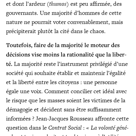
et dont l’ardeur (
thu­mos
) est peu affir­mée, des
gou­ver­nants. Une majo­ri­té d’hommes de cette
nature ne pour­rait voter conve­na­ble­ment, mais
pré­ci­pi­te­rait plu­tôt la cité dans le chaos.
Tou­te­fois, faire de la majo­ri­té le moteur des
déci­sions vise moins la ratio­na­li­té que la liber­
té.
La majo­ri­té reste l’instrument pri­vi­lé­gié d’une
socié­té qui sou­haite éta­blir et main­te­nir l’égalité
et la liber­té entre les citoyens : une per­sonne
égale une voix. Com­ment conci­lier cet idéal avec
le risque que les masses soient les vic­times de la
déma­go­gie et décident sans être suf­fi­sam­ment
infor­mées ? Jean-Jacques Rous­seau affronte cette
ques­tion dans le
Contrat Social
:
« La volon­té géné­