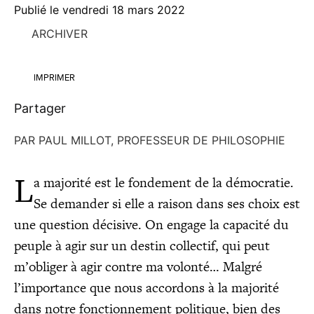
Publié le
vendredi 18 mars 2022
ARCHIVER
IMPRIMER
Partager
PAR PAUL MILLOT, PROFESSEUR DE PHILOSOPHIE
L
a majo­ri­té est le fon­de­ment de la démo­cra­tie.
Se deman­der si elle a rai­son dans ses choix est
une ques­tion déci­sive. On engage la capa­ci­té du
peuple à agir sur un des­tin col­lec­tif, qui peut
m’obliger à agir contre ma volon­té… Mal­gré
l’importance que nous accor­dons à la majo­ri­té
dans notre fonc­tion­ne­ment poli­tique, bien des