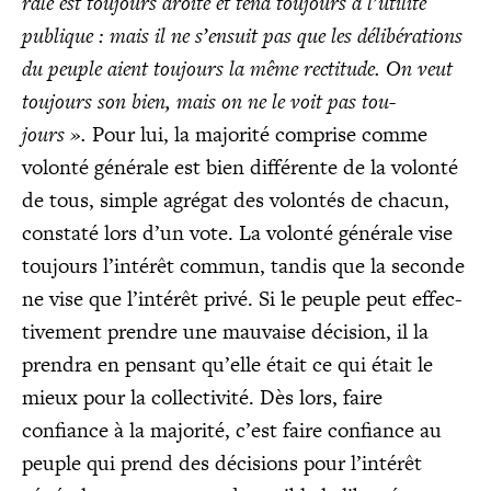
rale est tou­jours droite et tend tou­jours à l’utilité
publique : mais il ne s’ensuit pas que les déli­bé­ra­tions
du peuple aient tou­jours la même rec­ti­tude. On veut
tou­jours son bien, mais on ne le voit pas tou­
jours ».
Pour lui, la majo­ri­té com­prise comme
volon­té géné­rale est bien dif­fé­rente de la volon­té
de tous, simple agré­gat des volon­tés de cha­cun,
consta­té lors d’un vote. La volon­té géné­rale vise
tou­jours l’intérêt com­mun, tan­dis que la seconde
ne vise que l’intérêt pri­vé. Si le peuple peut effec­
ti­ve­ment prendre une mau­vaise déci­sion, il la
pren­dra en pen­sant qu’elle était ce qui était le
mieux pour la col­lec­ti­vi­té. Dès lors, faire
confiance à la majo­ri­té, c’est faire confiance au
peuple qui prend des déci­sions pour l’intérêt