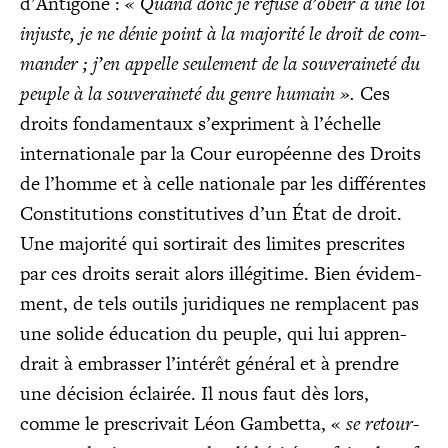
d’Antigone :
« Quand donc je refuse d’obéir à une loi
injuste, je ne dénie point à la majo­ri­té le droit de com­
man­der ; j’en appelle seule­ment de la sou­ve­rai­ne­té du
peuple à la sou­ve­rai­ne­té du genre humain ».
Ces
droits fon­da­men­taux s’expriment à l’échelle
inter­na­tio­nale par la Cour euro­péenne des Droits
de l’homme et à celle natio­nale par les dif­fé­rentes
Consti­tu­tions consti­tu­tives d’un État de droit.
Une majo­ri­té qui sor­ti­rait des limites pres­crites
par ces droits serait alors illé­gi­time. Bien évi­dem­
ment, de tels outils juri­diques ne rem­placent pas
une solide édu­ca­tion du peuple, qui lui appren­
drait à embras­ser l’intérêt géné­ral et à prendre
une déci­sion éclai­rée. Il nous faut dès lors,
comme le pres­cri­vait Léon Gam­bet­ta, «
se retour­