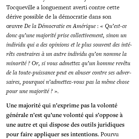
Toc­que­ville a lon­gue­ment aver­ti contre cette
dérive pos­sible de la démo­cra­tie dans son
œuvre
De la Démo­cra­tie en Amé­rique
:
« Qu’est-ce
donc qu’une majo­ri­té prise col­lec­ti­ve­ment, sinon un
indi­vi­du qui a des opi­nions et le plus sou­vent des inté­
rêts contraires à un autre indi­vi­du qu’on nomme la
mino­ri­té ? Or, si vous admet­tez qu’un homme revê­tu
de la toute-puis­sance peut en abu­ser contre ses adver­
saires, pour­quoi n’admettez-vous pas la même chose
pour une majorité ? ».
Une majo­ri­té qui n’exprime pas la volon­té
géné­rale n’est qu’une volon­té qui s’oppose à
une autre et qui dis­pose des outils juri­diques
pour faire appli­quer ses inten­tions.
Pour­vu