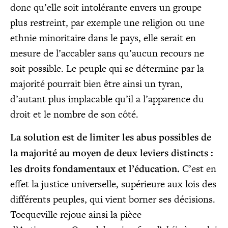
donc qu’elle soit into­lé­rante envers un groupe
plus res­treint, par exemple une reli­gion ou une
eth­nie mino­ri­taire dans le pays, elle serait en
mesure de l’accabler sans qu’aucun recours ne
soit pos­sible. Le peuple qui se déter­mine par la
majo­ri­té pour­rait bien être ain­si un tyran,
d’autant plus impla­cable qu’il a l’apparence du
droit et le nombre de son côté.
La solu­tion est de limi­ter les abus pos­sibles de
la majo­ri­té au moyen de deux leviers dis­tincts :
les droits fon­da­men­taux et l’éducation.
C’est en
effet la jus­tice uni­ver­selle, supé­rieure aux lois des
dif­fé­rents peuples, qui vient bor­ner ses déci­sions.
Toc­que­ville rejoue ain­si la pièce