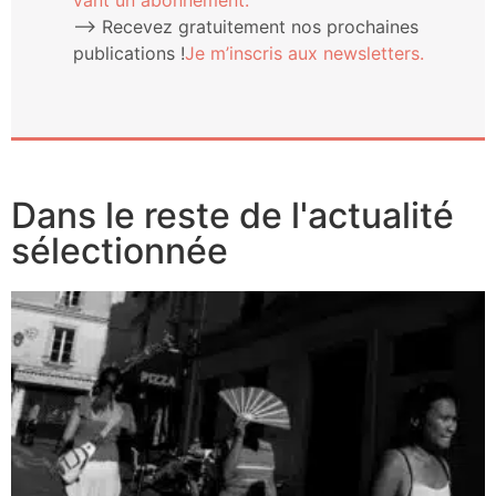
vant un abonnement.
⟶ Rece­vez gra­tui­te­ment nos pro­chaines
publi­ca­tions !
Je m’ins­cris aux newsletters.
Dans le reste de l'actualité
sélectionnée