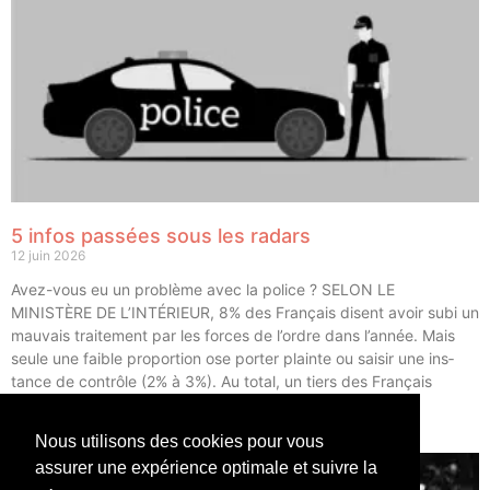
5 infos passées sous les radars
12 juin 2026
Avez-vous eu un pro­blème avec la police ? SELON LE
MINISTÈRE DE L’INTÉRIEUR, 8% des Fran­çais disent avoir subi un
mau­vais trai­te­ment par les forces de l’ordre dans l’année. Mais
seule une faible pro­por­tion ose por­ter plainte ou sai­sir une ins­
tance de contrôle (2% à 3%). Au total, un tiers des Fran­çais
déclarent avoir eu un […]
Nous utilisons des cookies pour vous
LIRE ⟶
assurer une expérience optimale et suivre la