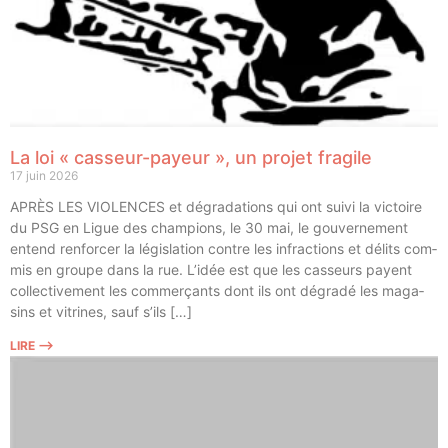
La loi « casseur-payeur », un projet fragile
17 juin 2026
APRÈS LES VIOLENCES et dégra­da­tions qui ont sui­vi la vic­toire
du PSG en Ligue des cham­pions, le 30 mai, le gou­ver­ne­ment
entend ren­for­cer la légis­la­tion contre les infrac­tions et délits com­
mis en groupe dans la rue. L’idée est que les cas­seurs payent
col­lec­ti­ve­ment les com­mer­çants dont ils ont dégra­dé les maga­
sins et vitrines, sauf s’ils […]
LIRE ⟶