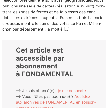
l’é­lec­tion pré­si­den­tielle sont aus­si géo­gra­phiques. Nous
publions une série de cartes (réa­li­sa­tion Allix Piot) mon­
trant les zones de forces et de fai­blesses des can­di­
dats. Les extrêmes coupent la France en trois La carte
ci-des­­sus montre le cumul des votes Le Pen et Mélen­
chon par dépar­te­ment : la moitié […]
Cet article est
accessible par
abonnement
à FONDAMENTAL
⟶ Je suis abonné(e) :
je me connecte.
⟶ Vous n’êtes pas abonné(e) ?
Accé­dez
aux archives de FONDAMENTAL en sous­cri­