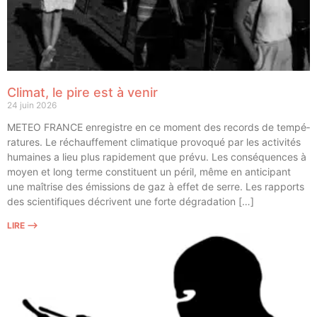
Climat, le pire est à venir
24 juin 2026
METEO FRANCE enre­gistre en ce moment des records de tem­pé­
ra­tures. Le réchauf­fe­ment cli­ma­tique pro­vo­qué par les acti­vi­tés
humaines a lieu plus rapi­de­ment que pré­vu. Les consé­quences à
moyen et long terme consti­tuent un péril, même en anti­ci­pant
une maî­trise des émis­sions de gaz à effet de serre. Les rap­ports
des scien­ti­fiques décrivent une forte dégradation […]
LIRE ⟶