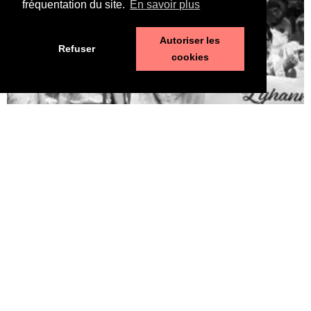
fréquentation du site.
En savoir plus
Autoriser les
Refuser
cookies
Pédophilie, les chiffres qui dérangent
10 juin 2026
LA MORT DE LYHANNA, 11 ans, fait office de révé­la­teur, après la
mul­ti­pli­ca­tion des affaires de pédo­phi­lie ces der­nières années. Le
trai­te­ment par la police et la jus­tice des vio­lences sexuelles sur
les enfants n’est pas à la hau­teur du phé­no­mène et des enjeux.
Une approche glo­bale semble indis­pen­sable. Quelle est l’ampleur
du sujet ? LES POLICIERS […]