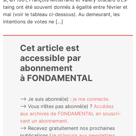
taing ont été sou­vent don­nés à éga­li­té entre février et
mai (voir le tableau ci-des­­sous). Au demeu­rant, les
inten­tions de votes ne […]
Cet article est
accessible par
abonnement
à FONDAMENTAL
⟶ Je suis abonné(e) :
je me connecte.
⟶ Vous n’êtes pas abonné(e) ?
Accé­dez
aux archives de FONDAMENTAL en sous­cri­
vant un abonnement.
⟶ Rece­vez gra­tui­te­ment nos pro­chaines
publi­ca­tions !
Je m’ins­cris aux newsletters.