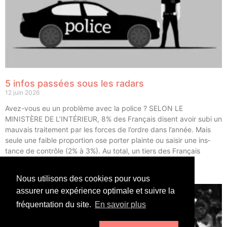
5 infos passées sous les radars
12 juin 2026
Avez-vous eu un pro­blème avec la police ? SELON LE
MINISTÈRE DE L’INTÉRIEUR, 8% des Fran­çais disent avoir subi un
mau­vais trai­te­ment par les forces de l’ordre dans l’année. Mais
seule une faible pro­por­tion ose por­ter plainte ou sai­sir une ins­
tance de contrôle (2% à 3%). Au total, un tiers des Fran­çais
déclarent avoir eu un […]
Nous utilisons des cookies pour vous
LIRE ⟶
assurer une expérience optimale et suivre la
fréquentation du site.
En savoir plus