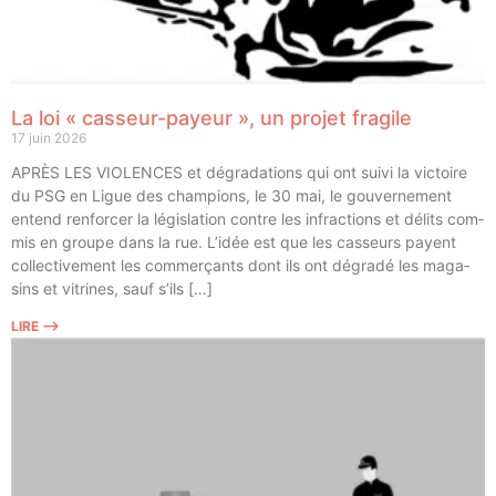
La loi « casseur-payeur », un projet fragile
17 juin 2026
APRÈS LES VIOLENCES et dégra­da­tions qui ont sui­vi la vic­toire
du PSG en Ligue des cham­pions, le 30 mai, le gou­ver­ne­ment
entend ren­for­cer la légis­la­tion contre les infrac­tions et délits com­
mis en groupe dans la rue. L’idée est que les cas­seurs payent
col­lec­ti­ve­ment les com­mer­çants dont ils ont dégra­dé les maga­
sins et vitrines, sauf s’ils […]
LIRE ⟶