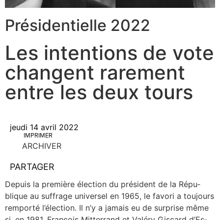
Présidentielle 2022
Les intentions de vote
changent rarement
entre les deux tours
jeudi 14 avril 2022
IMPRIMER
ARCHIVER
PARTAGER
Depuis la pre­mière élec­tion du pré­sident de la Répu­
blique au suf­frage uni­ver­sel en 1965, le favo­ri a tou­jours
rem­por­té l’élection. Il n’y a jamais eu de sur­prise même
si, en 1981, Fran­çois Mit­ter­rand et Valé­ry Gis­card d’Es­