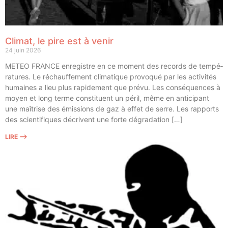
Climat, le pire est à venir
24 juin 2026
METEO FRANCE enre­gistre en ce moment des records de tem­pé­
ra­tures. Le réchauf­fe­ment cli­ma­tique pro­vo­qué par les acti­vi­tés
humaines a lieu plus rapi­de­ment que pré­vu. Les consé­quences à
moyen et long terme consti­tuent un péril, même en anti­ci­pant
une maî­trise des émis­sions de gaz à effet de serre. Les rap­ports
des scien­ti­fiques décrivent une forte dégradation […]
LIRE ⟶