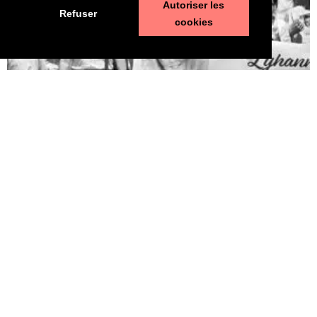
Autoriser les
Refuser
cookies
Pédophilie, les chiffres qui dérangent
10 juin 2026
LA MORT DE LYHANNA, 11 ans, fait office de révé­la­teur, après la
mul­ti­pli­ca­tion des affaires de pédo­phi­lie ces der­nières années. Le
trai­te­ment par la police et la jus­tice des vio­lences sexuelles sur
les enfants n’est pas à la hau­teur du phé­no­mène et des enjeux.
Une approche glo­bale semble indis­pen­sable. Quelle est l’ampleur
du sujet ? LES POLICIERS […]
LIRE ⟶