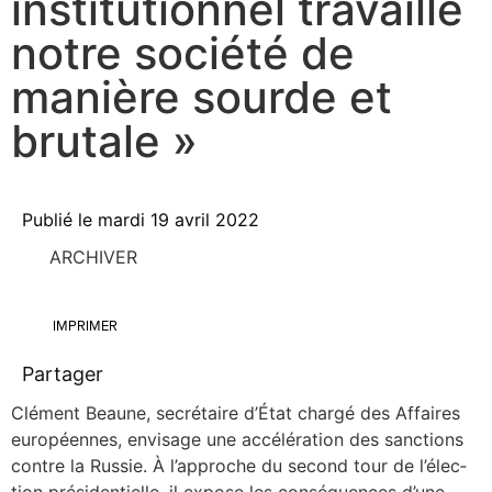
institutionnel travaille
notre société de
manière sourde et
brutale »
Publié le
mardi 19 avril 2022
ARCHIVER
IMPRIMER
Partager
Clé­ment Beaune, secré­taire d’É­tat char­gé des Affaires
euro­péennes, envi­sage une accé­lé­ra­tion des sanc­tions
contre la Rus­sie. À l’ap­proche du second tour de l’é­lec­
tion pré­si­den­tielle, il expose les consé­quences d’une