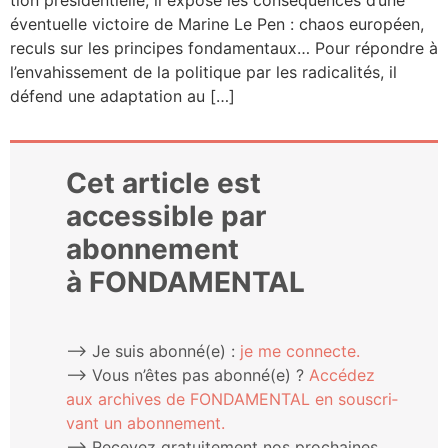
éven­tuelle vic­toire de Marine Le Pen : chaos euro­péen,
reculs sur les prin­cipes fon­da­men­taux… Pour répondre à
l’en­va­his­se­ment de la poli­tique par les radi­ca­li­tés, il
défend une adap­ta­tion au […]
Cet article est
accessible par
abonnement
à FONDAMENTAL
⟶ Je suis abonné(e) :
je me connecte.
⟶ Vous n’êtes pas abonné(e) ?
Accé­dez
aux archives de FONDAMENTAL en sous­cri­
vant un abonnement.
⟶ Rece­vez gra­tui­te­ment nos pro­chaines