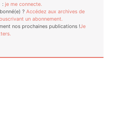
 :
je me connecte.
abonné(e) ?
Accé­dez aux archives de
s­cri­vant un abonnement.
ment nos pro­chaines publi­ca­tions !
Je
ters.