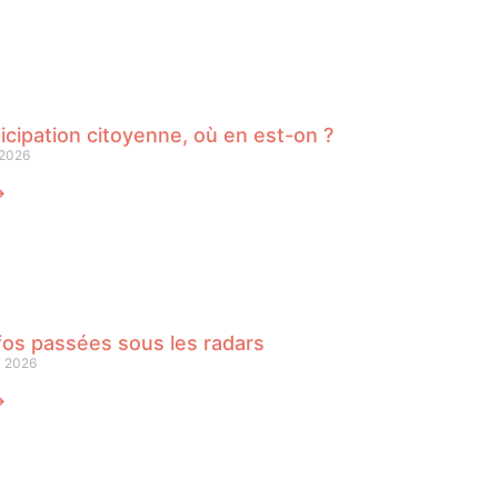
icipation citoyenne, où en est-on ?
 2026
⟶
fos passées sous les radars
i 2026
⟶