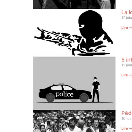
La l
17 jui
Lire 
5 in
12 jui
Lire 
Pédo
10 jui
Lire 