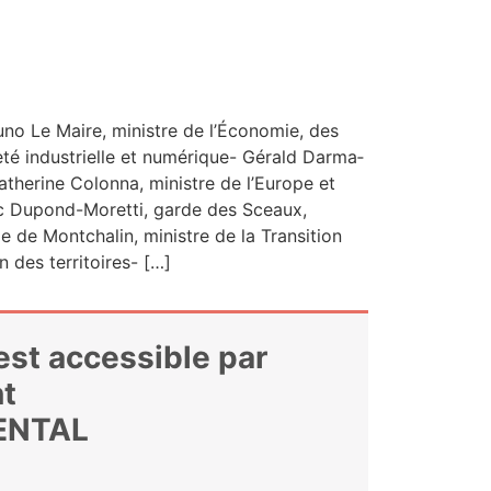
no Le Maire, ministre de l’É­co­no­mie, des
e­té indus­trielle et numé­rique- Gérald Dar­ma­
Cathe­rine Colon­na, ministre de l’Europe et
ic Dupond-Moret­­ti, garde des Sceaux,
e de Mont­cha­lin, ministre de la Tran­si­tion
on des territoires- […]
 est accessible par
t
ENTAL