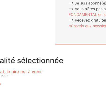
⟶ Je suis abonné(e)
⟶ Vous n’êtes pas 
FONDAMENTAL en sou
⟶ Rece­vez gra­tui­te­
m’ins­cris aux newslet
ualité sélectionnée
at, le pire est à venir
n 2026
⟶