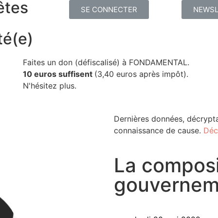
êtes
SE CONNECTER
NEWSL
té(e)
Faites un don (défiscalisé) à FONDAMENTAL.
10 euros suffisent
(3,40 euros après impôt).
N'hésitez plus.
Dernières données, décrypta
connaissance de cause.
Déc
La composi
gouvernem