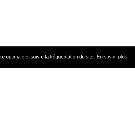
 optimale et suivre la fréquentation du site.
En savoir plus
Adhérez à F
pour la durée 
Un jour, un tr
les dossiers, t
Mieux que s'in
VO