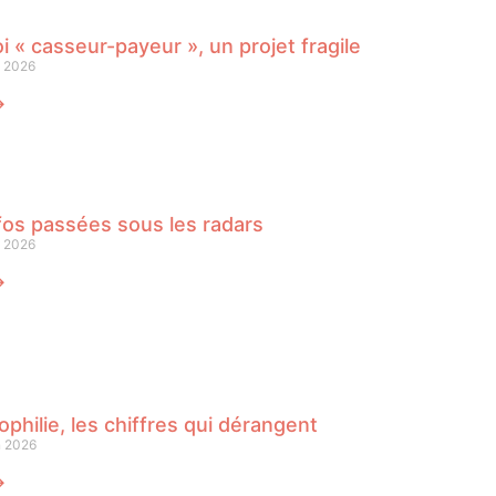
oi « casseur-payeur », un projet fragile
n 2026
⟶
fos passées sous les radars
n 2026
⟶
philie, les chiffres qui dérangent
n 2026
⟶