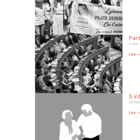
Part
4 juin
Lire 
5 in
29 ma
Lire 