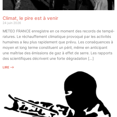
Climat, le pire est à venir
24 juin 2026
METEO FRANCE enre­gistre en ce moment des records de tem­pé­
ra­tures. Le réchauf­fe­ment cli­ma­tique pro­vo­qué par les acti­vi­tés
humaines a lieu plus rapi­de­ment que pré­vu. Les consé­quences à
moyen et long terme consti­tuent un péril, même en anti­ci­pant
une maî­trise des émis­sions de gaz à effet de serre. Les rap­ports
des scien­ti­fiques décrivent une forte dégradation […]
LIRE ⟶