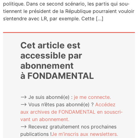
poli­tique. Dans ce second scé­na­rio, les par­tis qui sou­
tiennent le pré­sident de la Répu­blique pour­raient vou­loir
s’en­tendre avec LR, par exemple. Cette […]
Cet article est
accessible par
abonnement
à FONDAMENTAL
⟶ Je suis abonné(e) :
je me connecte.
⟶ Vous n’êtes pas abonné(e) ?
Accé­dez
aux archives de FONDAMENTAL en sous­cri­
vant un abonnement.
⟶ Rece­vez gra­tui­te­ment nos pro­chaines
publi­ca­tions !
Je m’ins­cris aux newsletters.