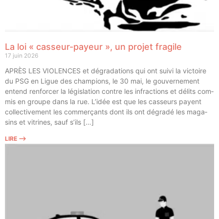
La loi « casseur-payeur », un projet fragile
17 juin 2026
APRÈS LES VIOLENCES et dégra­da­tions qui ont sui­vi la vic­toire
du PSG en Ligue des cham­pions, le 30 mai, le gou­ver­ne­ment
entend ren­for­cer la légis­la­tion contre les infrac­tions et délits com­
mis en groupe dans la rue. L’idée est que les cas­seurs payent
col­lec­ti­ve­ment les com­mer­çants dont ils ont dégra­dé les maga­
sins et vitrines, sauf s’ils […]
LIRE ⟶