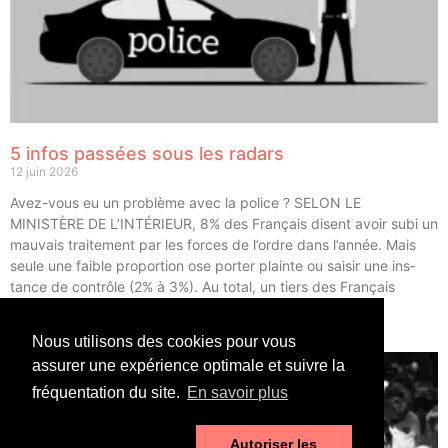
5 infos passées sous les radars
12 juin 2026
Avez-vous eu un pro­blème avec la police ? SELON LE
MINISTÈRE DE L’INTÉRIEUR, 8% des Fran­çais disent avoir subi un
mau­vais trai­te­ment par les forces de l’ordre dans l’année. Mais
seule une faible pro­por­tion ose por­ter plainte ou sai­sir une ins­
tance de contrôle (2% à 3%). Au total, un tiers des Fran­çais
déclarent avoir eu un […]
Nous utilisons des cookies pour vous
LIRE ⟶
assurer une expérience optimale et suivre la
fréquentation du site.
En savoir plus
Autoriser les