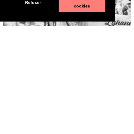
Refuser
cookies
Pédophilie, les chiffres qui dérangent
10 juin 2026
LA MORT DE LYHANNA, 11 ans, fait office de révé­la­teur, après la
mul­ti­pli­ca­tion des affaires de pédo­phi­lie ces der­nières années. Le
trai­te­ment par la police et la jus­tice des vio­lences sexuelles sur
les enfants n’est pas à la hau­teur du phé­no­mène et des enjeux.
Une approche glo­bale semble indis­pen­sable. Quelle est l’ampleur
du sujet ? LES POLICIERS […]
LIRE ⟶