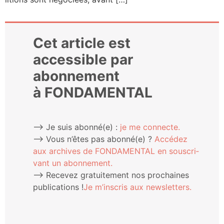
Cet article est
accessible par
abonnement
à FONDAMENTAL
⟶ Je suis abonné(e) :
je me connecte.
⟶ Vous n’êtes pas abonné(e) ?
Accé­dez
aux archives de FONDAMENTAL en sous­cri­
vant un abonnement.
⟶ Rece­vez gra­tui­te­ment nos pro­chaines
publi­ca­tions !
Je m’ins­cris aux newsletters.