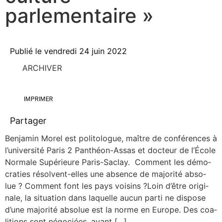
parlementaire »
Publié le
vendredi 24 juin 2022
ARCHIVER
IMPRIMER
Partager
Ben­ja­min Morel est poli­to­logue, maître de confé­rences à
l’u­ni­ver­si­té Paris 2 Pan­­théon-Assas et doc­teur de l’É­cole
Nor­male Supé­rieure Paris-Saclay. Com­ment les démo­
cra­ties résolvent-elles une absence de majo­ri­té abso­
lue ? Com­ment font les pays voi­sins ?Loin d’être ori­gi­
nale, la situa­tion dans laquelle aucun par­ti ne dis­pose
d’une majo­ri­té abso­lue est la norme en Europe. Des coa­
li­tions sont négo­ciées, avant […]