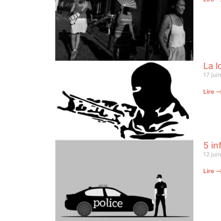
La l
17 jui
Lire 
5 in
12 jui
Lire 