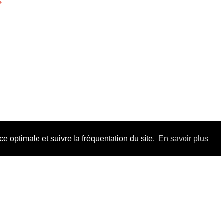
⟶
 optimale et suivre la fréquentation du site.
En savoir plus
Adhérez à F
pour la durée 
Un jour, un tr
les dossiers, t