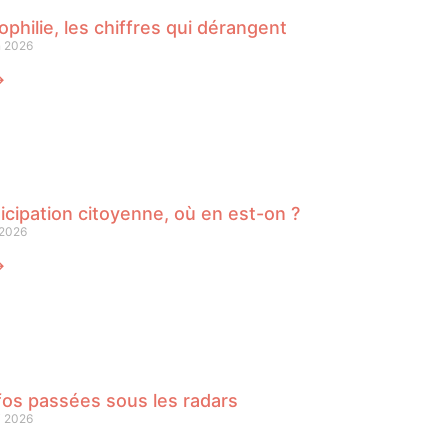
philie, les chiffres qui dérangent
n 2026
⟶
icipation citoyenne, où en est-on ?
 2026
⟶
fos passées sous les radars
i 2026