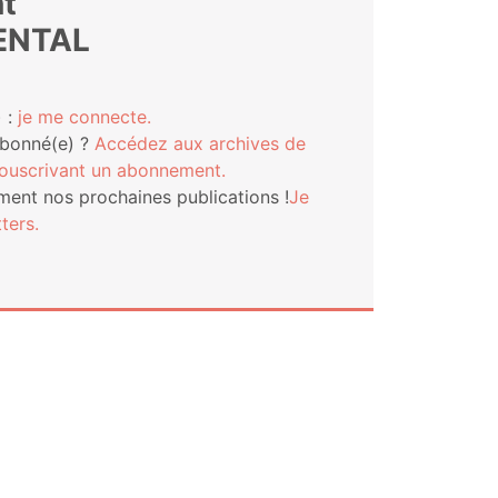
t
ENTAL
 :
je me connecte.
abonné(e) ?
Accé­dez aux archives de
s­cri­vant un abonnement.
ment nos pro­chaines publi­ca­tions !
Je
ters.