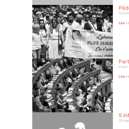
Pédo
10 jui
Lire 
Part
4 juin
Lire 
5 in
29 ma