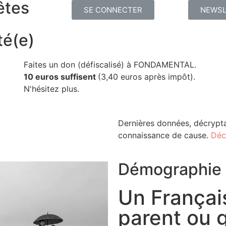
êtes
SE CONNECTER
NEWSL
té(e)
Faites un don (défiscalisé) à FONDAMENTAL.
10 euros suffisent
(3,40 euros après impôt).
N'hésitez plus.
Dernières données, décrypta
connaissance de cause.
Déc
Démographie
Un Français
parent ou 