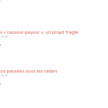
oi « casseur-payeur », un projet fragile
n 2026
⟶
fos passées sous les radars
n 2026
⟶