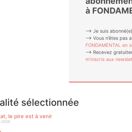
abonnemen
à FONDAM
⟶ Je suis abonné(e)
⟶ Vous n’êtes pas 
FONDAMENTAL en sou
⟶ Rece­vez gra­tui­te­
m’ins­cris aux newslet
ualité sélectionnée
at, le pire est à venir
n 2026
⟶