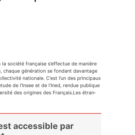
 la socié­té fran­çaise s’effectue de manière
, chaque géné­ra­tion se fon­dant davan­tage
lec­ti­vi­té natio­nale. C’est l’un des prin­ci­paux
tude de l’Insee et de l’Ined, ren­due publique
iver­si­té des ori­gines des Français.Les étran­
 est accessible par