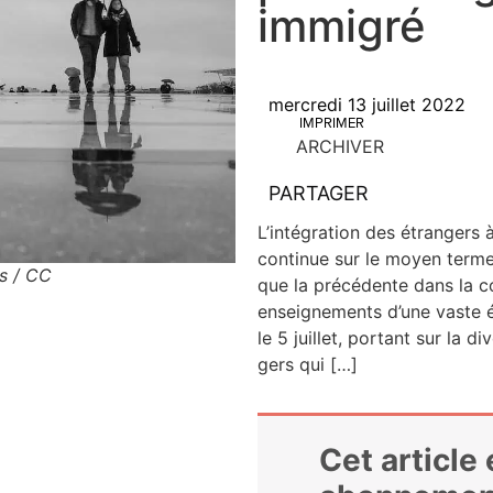
immigré
mercredi 13 juillet 2022
IMPRIMER
ARCHIVER
PARTAGER
L’intégration des étran­gers à
conti­nue sur le moyen terme
ls / CC
que la pré­cé­dente dans la col­
ensei­gne­ments d’une vaste é
le 5 juillet, por­tant sur la d
gers qui […]
Cet article