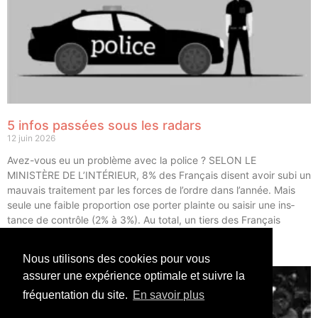
5 infos passées sous les radars
12 juin 2026
Avez-vous eu un pro­blème avec la police ? SELON LE
MINISTÈRE DE L’INTÉRIEUR, 8% des Fran­çais disent avoir subi un
mau­vais trai­te­ment par les forces de l’ordre dans l’année. Mais
seule une faible pro­por­tion ose por­ter plainte ou sai­sir une ins­
tance de contrôle (2% à 3%). Au total, un tiers des Fran­çais
déclarent avoir eu un […]
Nous utilisons des cookies pour vous
LIRE ⟶
assurer une expérience optimale et suivre la
fréquentation du site.
En savoir plus