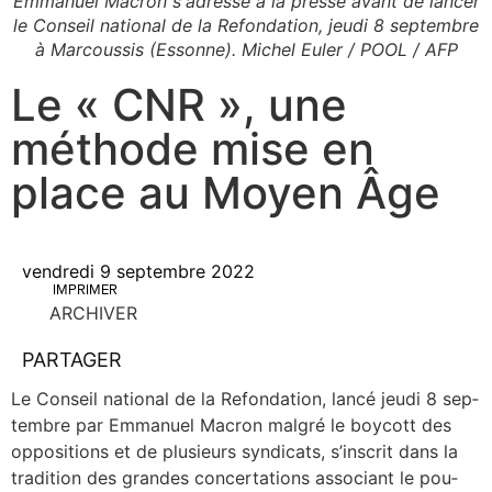
Emmanuel Macron s'adresse à la presse avant de lancer
le Conseil national de la Refondation, jeudi 8 septembre
à Marcoussis (Essonne). Michel Euler / POOL / AFP
Le « CNR », une
méthode mise en
place au Moyen Âge
vendredi 9 septembre 2022
IMPRIMER
ARCHIVER
PARTAGER
Le Conseil natio­nal de la Refon­da­tion, lan­cé jeu­di 8 sep­
tembre par Emma­nuel Macron mal­gré le boy­cott des
oppo­si­tions et de plu­sieurs syn­di­cats, s’inscrit dans la
tra­di­tion des grandes concer­ta­tions asso­ciant le pou­