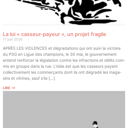
La loi « casseur-payeur », un projet fragile
17 juin 2026
APRÈS LES VIOLENCES et dégra­da­tions qui ont sui­vi la vic­toire
du PSG en Ligue des cham­pions, le 30 mai, le gou­ver­ne­ment
entend ren­for­cer la légis­la­tion contre les infrac­tions et délits com­
mis en groupe dans la rue. L’idée est que les cas­seurs payent
col­lec­ti­ve­ment les com­mer­çants dont ils ont dégra­dé les maga­
sins et vitrines, sauf s’ils […]
LIRE ⟶