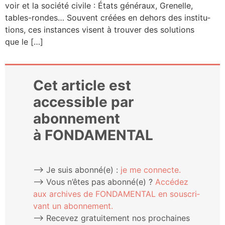
voir et la socié­té civile : États géné­raux, Gre­nelle,
tables-rondes… Sou­vent créées en dehors des ins­ti­tu­
tions, ces ins­tances visent à trou­ver des solu­tions
que le […]
Cet article est
accessible par
abonnement
à FONDAMENTAL
⟶ Je suis abonné(e) :
je me connecte.
⟶ Vous n’êtes pas abonné(e) ?
Accé­dez
aux archives de FONDAMENTAL en sous­cri­
vant un abonnement.
⟶ Rece­vez gra­tui­te­ment nos pro­chaines