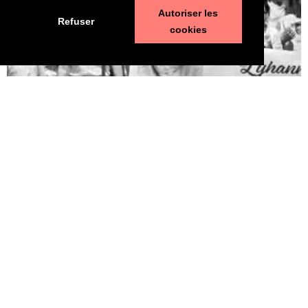
Autoriser les
Refuser
cookies
Pédophilie, les chiffres qui dérangent
10 juin 2026
LA MORT DE LYHANNA, 11 ans, fait office de révé­la­teur, après la
mul­ti­pli­ca­tion des affaires de pédo­phi­lie ces der­nières années. Le
trai­te­ment par la police et la jus­tice des vio­lences sexuelles sur
les enfants n’est pas à la hau­teur du phé­no­mène et des enjeux.
Une approche glo­bale semble indis­pen­sable. Quelle est l’ampleur
du sujet ? LES POLICIERS […]
LIRE ⟶