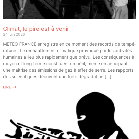
Climat, le pire est à venir
24 juin 2026
METEO FRANCE enre­gistre en ce moment des records de tem­pé­
ra­tures. Le réchauf­fe­ment cli­ma­tique pro­vo­qué par les acti­vi­tés
humaines a lieu plus rapi­de­ment que pré­vu. Les consé­quences à
moyen et long terme consti­tuent un péril, même en anti­ci­pant
une maî­trise des émis­sions de gaz à effet de serre. Les rap­ports
des scien­ti­fiques décrivent une forte dégradation […]
LIRE ⟶