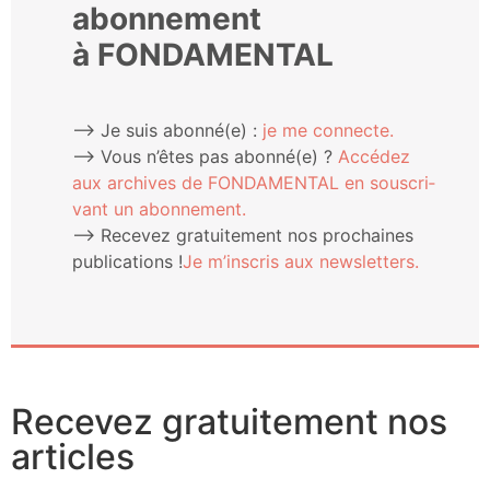
abonnement
à FONDAMENTAL
⟶ Je suis abonné(e) :
je me connecte.
⟶ Vous n’êtes pas abonné(e) ?
Accé­dez
aux archives de FONDAMENTAL en sous­cri­
vant un abonnement.
⟶ Rece­vez gra­tui­te­ment nos pro­chaines
publi­ca­tions !
Je m’ins­cris aux newsletters.
Recevez gratuitement nos
articles