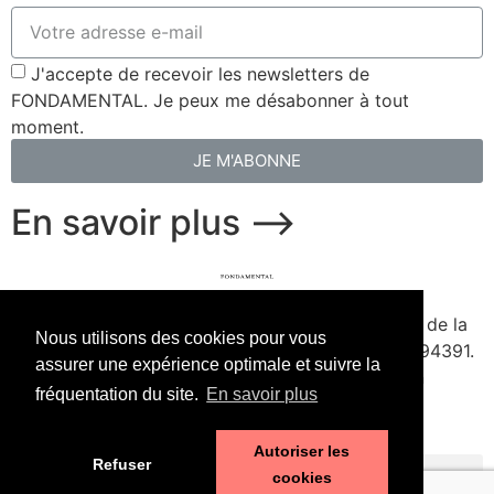
J'accepte de recevoir les newsletters de
FONDAMENTAL. Je peux me désabonner à tout
moment.
JE M'ABONNE
En savoir plus ⟶
fondamental.fr.
Fondé en 2020. Édité par Presse de la
Nous utilisons des cookies pour vous
Forge & Delescluze SAS.
Agrément CPPAP
1127Y94391.
assurer une expérience optimale et suivre la
Membre du SPIIL. Signataire de la Charte pour un
fréquentation du site.
En savoir plus
journalisme à la hauteur de l'enjeu écologique.
Autoriser les
Refuser
cookies