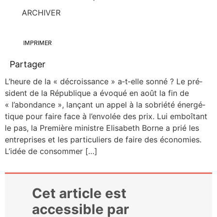
ARCHIVER
IMPRIMER
Partager
L’heure de la « décrois­sance » a‑t‑elle son­né ? Le pré­
sident de la Répu­blique a évo­qué en août la fin de
« l’abondance », lan­çant un appel à la sobrié­té éner­gé­
tique pour faire face à l’envolée des prix. Lui emboî­tant
le pas, la Pre­mière ministre Eli­sa­beth Borne a prié les
entre­prises et les par­ti­cu­liers de faire des éco­no­mies.
L’idée de consommer […]
Cet article est
accessible par