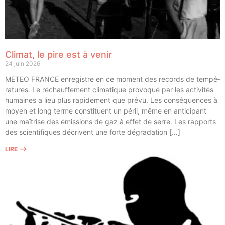
Climat, le pire est à venir
24 juin 2026
METEO FRANCE enre­gistre en ce moment des records de tem­pé­
ra­tures. Le réchauf­fe­ment cli­ma­tique pro­vo­qué par les acti­vi­tés
humaines a lieu plus rapi­de­ment que pré­vu. Les consé­quences à
moyen et long terme consti­tuent un péril, même en anti­ci­pant
une maî­trise des émis­sions de gaz à effet de serre. Les rap­ports
des scien­ti­fiques décrivent une forte dégradation […]
LIRE ⟶