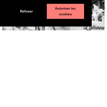
Autoriser les
Refuser
cookies
Pédophilie, les chiffres qui dérangent
10 juin 2026
LA MORT DE LYHANNA, 11 ans, fait office de révé­la­teur, après la
mul­ti­pli­ca­tion des affaires de pédo­phi­lie ces der­nières années. Le
trai­te­ment par la police et la jus­tice des vio­lences sexuelles sur
les enfants n’est pas à la hau­teur du phé­no­mène et des enjeux.
Une approche glo­bale semble indis­pen­sable. Quelle est l’ampleur
du sujet ? LES POLICIERS […]
LIRE ⟶