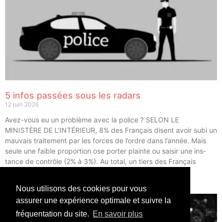
5 infos passées sous les radars
12 juin 2026
Avez-vous eu un pro­blème avec la police ? SELON LE
MINISTÈRE DE L’INTÉRIEUR, 8% des Fran­çais disent avoir subi un
mau­vais trai­te­ment par les forces de l’ordre dans l’année. Mais
seule une faible pro­por­tion ose por­ter plainte ou sai­sir une ins­
tance de contrôle (2% à 3%). Au total, un tiers des Fran­çais
déclarent avoir eu un […]
Nous utilisons des cookies pour vous
LIRE ⟶
assurer une expérience optimale et suivre la
fréquentation du site.
En savoir plus