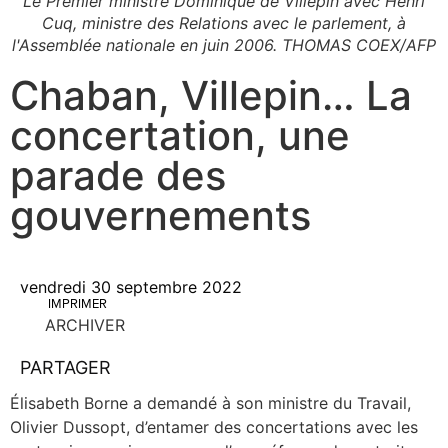
Le Premier ministre Dominique de Villepin avec Henri
Cuq, ministre des Relations avec le parlement, à
l'Assemblée nationale en juin 2006. THOMAS COEX/AFP
Chaban, Villepin… La
concertation, une
parade des
gouvernements
vendredi 30 septembre 2022
IMPRIMER
ARCHIVER
PARTAGER
Éli­sa­beth Borne a deman­dé à son ministre du Tra­vail,
Oli­vier Dus­sopt, d’en­ta­mer des concer­ta­tions avec les