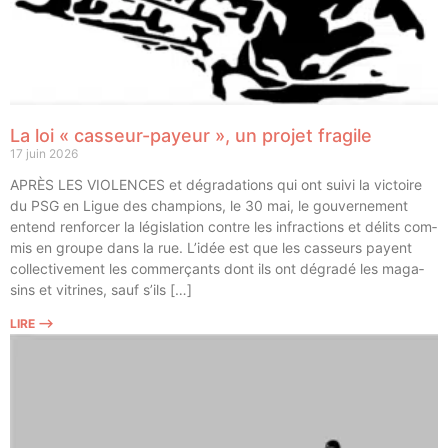
La loi « casseur-payeur », un projet fragile
17 juin 2026
APRÈS LES VIOLENCES et dégra­da­tions qui ont sui­vi la vic­toire
du PSG en Ligue des cham­pions, le 30 mai, le gou­ver­ne­ment
entend ren­for­cer la légis­la­tion contre les infrac­tions et délits com­
mis en groupe dans la rue. L’idée est que les cas­seurs payent
col­lec­ti­ve­ment les com­mer­çants dont ils ont dégra­dé les maga­
sins et vitrines, sauf s’ils […]
LIRE ⟶