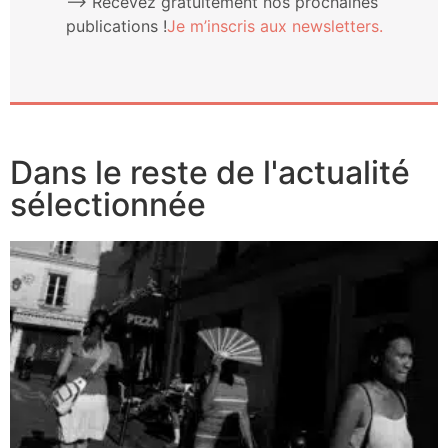
⟶ Rece­vez gra­tui­te­ment nos pro­chaines
publi­ca­tions !
Je m’ins­cris aux newsletters.
Dans le reste de l'actualité
sélectionnée