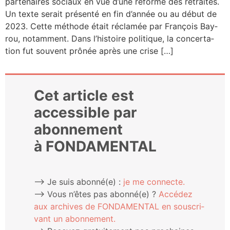
par­te­naires sociaux en vue d’une réforme des retraites.
Un texte serait pré­sen­té en fin d’an­née ou au début de
2023. Cette méthode était récla­mée par Fran­çois Bay­
rou, notam­ment. Dans l’his­toire poli­tique, la concer­ta­
tion fut sou­vent prô­née après une crise […]
Cet article est
accessible par
abonnement
à FONDAMENTAL
⟶ Je suis abonné(e) :
je me connecte.
⟶ Vous n’êtes pas abonné(e) ?
Accé­dez
aux archives de FONDAMENTAL en sous­cri­
vant un abonnement.