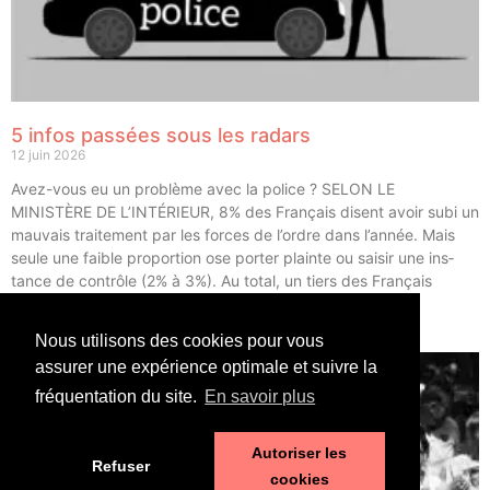
5 infos passées sous les radars
12 juin 2026
Avez-vous eu un pro­blème avec la police ? SELON LE
MINISTÈRE DE L’INTÉRIEUR, 8% des Fran­çais disent avoir subi un
mau­vais trai­te­ment par les forces de l’ordre dans l’année. Mais
seule une faible pro­por­tion ose por­ter plainte ou sai­sir une ins­
tance de contrôle (2% à 3%). Au total, un tiers des Fran­çais
déclarent avoir eu un […]
Nous utilisons des cookies pour vous
LIRE ⟶
assurer une expérience optimale et suivre la
fréquentation du site.
En savoir plus
Autoriser les
Refuser
cookies