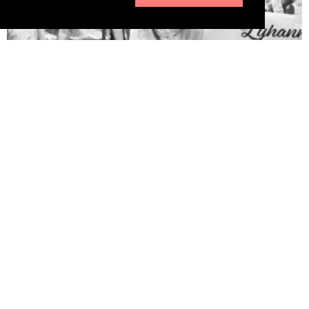
Pédophilie, les chiffres qui dérangent
10 juin 2026
LA MORT DE LYHANNA, 11 ans, fait office de révé­la­teur, après la
mul­ti­pli­ca­tion des affaires de pédo­phi­lie ces der­nières années. Le
trai­te­ment par la police et la jus­tice des vio­lences sexuelles sur
les enfants n’est pas à la hau­teur du phé­no­mène et des enjeux.
Une approche glo­bale semble indis­pen­sable. Quelle est l’ampleur
du sujet ? LES POLICIERS […]
LIRE ⟶