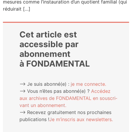
mesures comme l’instauration d’un quo­tient fami­lial (qui
réduirait […]
Cet article est
accessible par
abonnement
à FONDAMENTAL
⟶ Je suis abonné(e) :
je me connecte.
⟶ Vous n’êtes pas abonné(e) ?
Accé­dez
aux archives de FONDAMENTAL en sous­cri­
vant un abonnement.
⟶ Rece­vez gra­tui­te­ment nos pro­chaines
publi­ca­tions !
Je m’ins­cris aux newsletters.