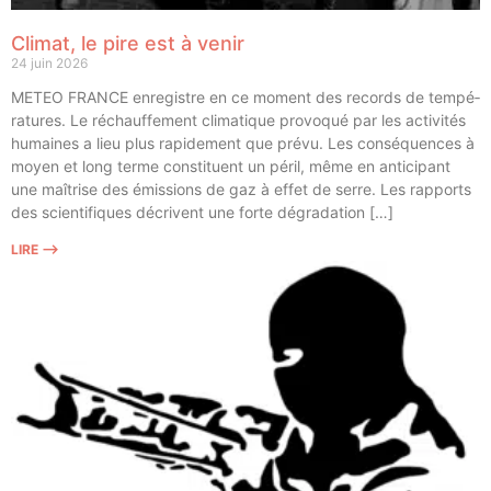
Climat, le pire est à venir
24 juin 2026
METEO FRANCE enre­gistre en ce moment des records de tem­pé­
ra­tures. Le réchauf­fe­ment cli­ma­tique pro­vo­qué par les acti­vi­tés
humaines a lieu plus rapi­de­ment que pré­vu. Les consé­quences à
moyen et long terme consti­tuent un péril, même en anti­ci­pant
une maî­trise des émis­sions de gaz à effet de serre. Les rap­ports
des scien­ti­fiques décrivent une forte dégradation […]
LIRE ⟶