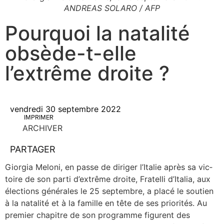
ANDREAS SOLARO / AFP
Pourquoi la natalité
obsède-t-elle
l’extrême droite ?
vendredi 30 septembre 2022
IMPRIMER
ARCHIVER
PARTAGER
Gior­gia Melo­ni, en passe de diri­ger l’Italie après sa vic­
toire de son par­ti d’extrême droite, Fra­tel­li d’Italia, aux
élec­tions géné­rales le 25 sep­tembre, a pla­cé le sou­tien
à la nata­li­té et à la famille en tête de ses prio­ri­tés. Au
pre­mier cha­pitre de son pro­gramme figurent des