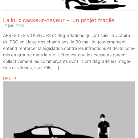
La loi « casseur-payeur », un projet fragile
17 juin 2026
APRÈS LES VIOLENCES et dégra­da­tions qui ont sui­vi la vic­toire
du PSG en Ligue des cham­pions, le 30 mai, le gou­ver­ne­ment
entend ren­for­cer la légis­la­tion contre les infrac­tions et délits com­
mis en groupe dans la rue. L’idée est que les cas­seurs payent
col­lec­ti­ve­ment les com­mer­çants dont ils ont dégra­dé les maga­
sins et vitrines, sauf s’ils […]
LIRE ⟶