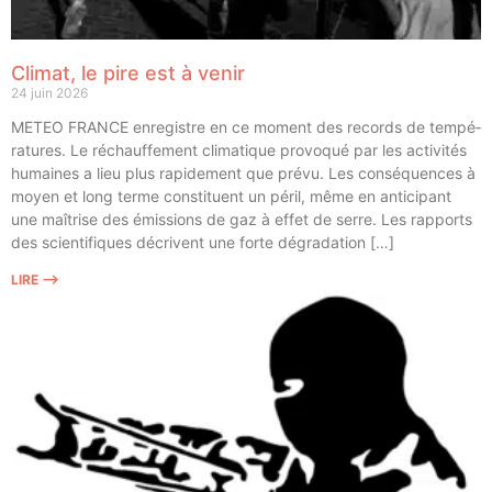
Climat, le pire est à venir
24 juin 2026
METEO FRANCE enre­gistre en ce moment des records de tem­pé­
ra­tures. Le réchauf­fe­ment cli­ma­tique pro­vo­qué par les acti­vi­tés
humaines a lieu plus rapi­de­ment que pré­vu. Les consé­quences à
moyen et long terme consti­tuent un péril, même en anti­ci­pant
une maî­trise des émis­sions de gaz à effet de serre. Les rap­ports
des scien­ti­fiques décrivent une forte dégradation […]
LIRE ⟶