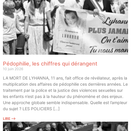
Pédophilie, les chiffres qui dérangent
10 juin 2026
LA MORT DE LYHANNA, 11 ans, fait office de révé­la­teur, après la
mul­ti­pli­ca­tion des affaires de pédo­phi­lie ces der­nières années. Le
trai­te­ment par la police et la jus­tice des vio­lences sexuelles sur
les enfants n’est pas à la hau­teur du phé­no­mène et des enjeux.
Une approche glo­bale semble indis­pen­sable. Quelle est l’ampleur
du sujet ? LES POLICIERS […]
LIRE ⟶