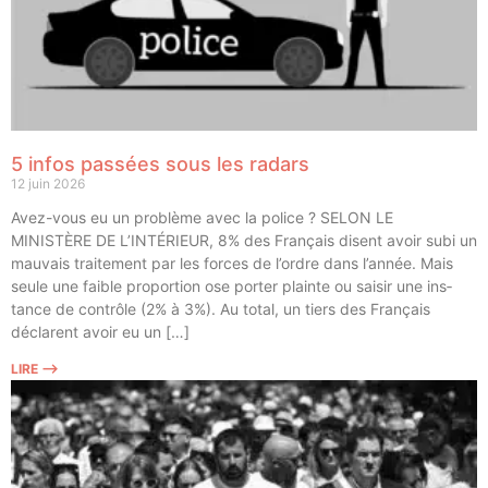
5 infos passées sous les radars
12 juin 2026
Avez-vous eu un pro­blème avec la police ? SELON LE
MINISTÈRE DE L’INTÉRIEUR, 8% des Fran­çais disent avoir subi un
mau­vais trai­te­ment par les forces de l’ordre dans l’année. Mais
seule une faible pro­por­tion ose por­ter plainte ou sai­sir une ins­
tance de contrôle (2% à 3%). Au total, un tiers des Fran­çais
déclarent avoir eu un […]
LIRE ⟶