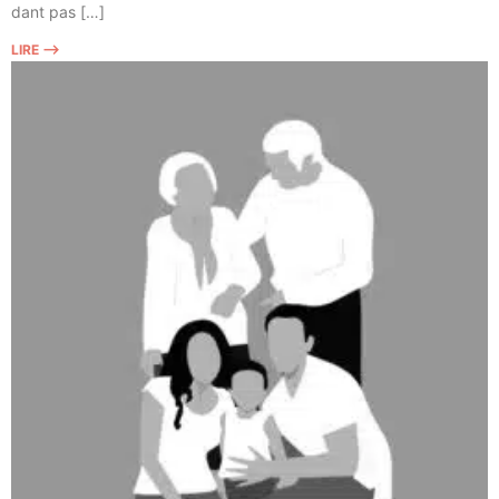
dant pas […]
LIRE ⟶