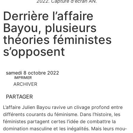
2022. Capture d'écran AN.
Derrière l’affaire
Bayou, plusieurs
théories féministes
s’opposent
samedi 8 octobre 2022
IMPRIMER
ARCHIVER
PARTAGER
L’affaire Julien Bayou ravive un cli­vage pro­fond entre
dif­fé­rents cou­rants du fémi­nisme. Dans l’histoire, les
fémi­nistes par­tagent certes l’idée de com­battre la
domi­na­tion mas­cu­line et les inéga­li­tés. Mais leurs mou­