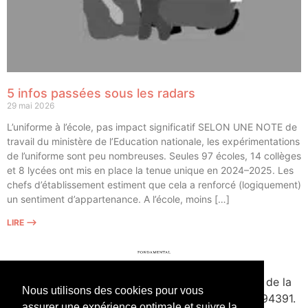
5 infos passées sous les radars
29 mai 2026
L’uniforme à l’école, pas impact signi­fi­ca­tif SELON UNE NOTE de
tra­vail du minis­tère de l’Education natio­nale, les expé­ri­men­ta­tions
de l’uniforme sont peu nom­breuses. Seules 97 écoles, 14 col­lèges
et 8 lycées ont mis en place la tenue unique en 2024–2025. Les
chefs d’établissement estiment que cela a ren­for­cé (logi­que­ment)
un sen­ti­ment d’appartenance. A l’école, moins […]
LIRE ⟶
fondamental.fr.
Fondé en 2020. Édité par Presse de la
Nous utilisons des cookies pour vous
Forge & Delescluze SAS.
Agrément CPPAP
1127Y94391.
assurer une expérience optimale et suivre la