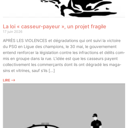
La loi « casseur-payeur », un projet fragile
17 juin 2026
APRÈS LES VIOLENCES et dégra­da­tions qui ont sui­vi la vic­toire
du PSG en Ligue des cham­pions, le 30 mai, le gou­ver­ne­ment
entend ren­for­cer la légis­la­tion contre les infrac­tions et délits com­
mis en groupe dans la rue. L’idée est que les cas­seurs payent
col­lec­ti­ve­ment les com­mer­çants dont ils ont dégra­dé les maga­
sins et vitrines, sauf s’ils […]
LIRE ⟶