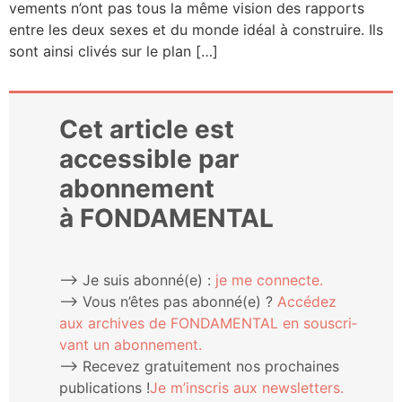
ve­ments n’ont pas tous la même vision des rap­ports
entre les deux sexes et du monde idéal à construire. Ils
sont ain­si cli­vés sur le plan […]
Cet article est
accessible par
abonnement
à FONDAMENTAL
⟶ Je suis abonné(e) :
je me connecte.
⟶ Vous n’êtes pas abonné(e) ?
Accé­dez
aux archives de FONDAMENTAL en sous­cri­
vant un abonnement.
⟶ Rece­vez gra­tui­te­ment nos pro­chaines
publi­ca­tions !
Je m’ins­cris aux newsletters.