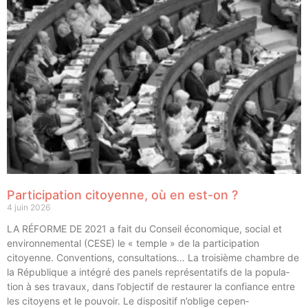
Participation citoyenne, où en est-on ?
4 juin 2026
LA RÉFORME DE 2021 a fait du Conseil éco­no­mique, social et
envi­ron­ne­men­tal (CESE) le « temple » de la par­ti­ci­pa­tion
citoyenne. Conven­tions, consul­ta­tions… La troi­sième chambre de
la Répu­blique a inté­gré des panels repré­sen­ta­tifs de la popu­la­
tion à ses tra­vaux, dans l’objectif de res­tau­rer la confiance entre
les citoyens et le pou­voir. Le dis­po­si­tif n’oblige cepen­