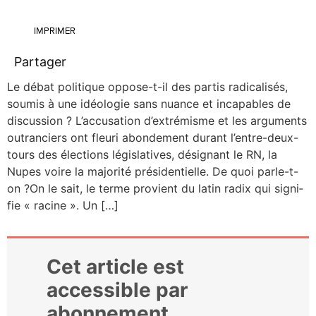
IMPRIMER
Partager
Le débat poli­tique oppose-t-il des par­tis radi­ca­li­sés,
sou­mis à une idéo­lo­gie sans nuance et inca­pables de
dis­cus­sion ? L’accusation d’extrémisme et les argu­ments
outran­ciers ont fleu­ri abon­de­ment durant l’entre-deux-
tours des élec­tions légis­la­tives, dési­gnant le RN, la
Nupes voire la majo­ri­té pré­si­den­tielle. De quoi parle-t-
on ?On le sait, le terme pro­vient du latin radix qui signi­
fie « racine ». Un […]
Cet article est
accessible par
abonnement