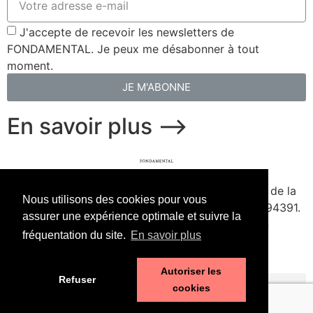
J'accepte de recevoir les newsletters de
FONDAMENTAL. Je peux me désabonner à tout
moment.
JE M'ABONNE
En savoir plus ⟶
fondamental.fr.
Fondé en 2020. Édité par Presse de la
Nous utilisons des cookies pour vous
Forge & Delescluze SAS.
Agrément CPPAP
1127Y94391.
assurer une expérience optimale et suivre la
Membre du SPIIL. Signataire de la Charte pour un
fréquentation du site.
En savoir plus
journalisme à la hauteur de l'enjeu écologique.
Autoriser les
Refuser
cookies