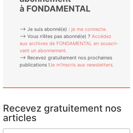
à FONDAMENTAL
⟶ Je suis abonné(e) :
je me connecte.
⟶ Vous n’êtes pas abonné(e) ?
Accé­dez
aux archives de FONDAMENTAL en sous­cri­
vant un abonnement.
⟶ Rece­vez gra­tui­te­ment nos pro­chaines
publi­ca­tions !
Je m’ins­cris aux newsletters.
Recevez gratuitement nos
articles