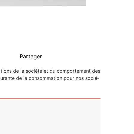
Partager
­lu­tions de la socié­té et du com­por­te­ment des
c­tu­rante de la consom­ma­tion pour nos socié­