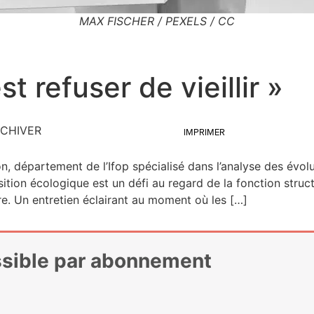
MAX FISCHER / PEXELS / CC
 refuser de vieillir »
CHIVER
IMPRIMER
n, dépar­te­ment de l’I­fop spé­cia­li­sé dans l’a­na­lyse des évo
si­tion éco­lo­gique est un défi au regard de la fonc­tion stru
erre. Un entre­tien éclai­rant au moment où les […]
essible par abonnement