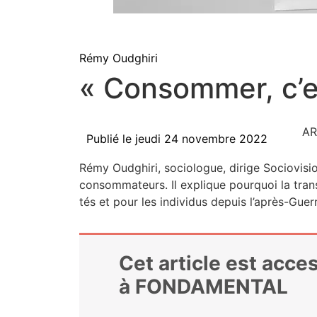
Rémy Oudghiri
« Consommer, c’est
AR
Publié le
jeudi 24 novembre 2022
Rémy Oud­ghi­ri, socio­logue, dirige Socio­vi­sio
consom­ma­teurs. Il explique pour­quoi la tran­
tés et pour les indi­vi­dus depuis l’a­près-Gu
Cet article est acc
à FONDAMENTAL