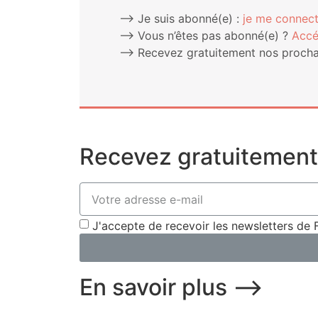
⟶ Je suis abonné(e) :
je me connect
⟶ Vous n’êtes pas abonné(e) ?
Accé
⟶ Rece­vez gra­tui­te­ment nos pro­chai
Recevez gratuitement 
J'accepte de recevoir les newsletters 
En savoir plus ⟶