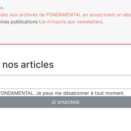
e.
­dez aux archives de FONDAMENTAL en sous­cri­vant un ab
nes publi­ca­tions !
Je m’ins­cris aux newsletters.
nos articles
de FONDAMENTAL. Je peux me désabonner à tout moment.
JE M'ABONNE