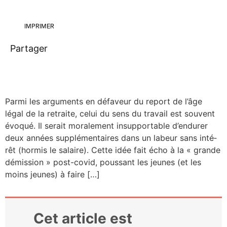
IMPRIMER
Partager
Par­mi les argu­ments en défa­veur du report de l’âge
légal de la retraite, celui du sens du tra­vail est sou­vent
évo­qué. Il serait mora­le­ment insup­por­table d’endurer
deux années sup­plé­men­taires dans un labeur sans inté­
rêt (hor­mis le salaire). Cette idée fait écho à la « grande
démis­sion » post-covid, pous­sant les jeunes (et les
moins jeunes) à faire […]
Cet article est