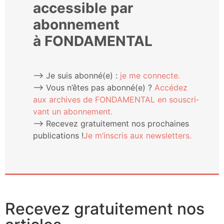
accessible par
abonnement
à FONDAMENTAL
⟶ Je suis abonné(e) :
je me connecte.
⟶ Vous n’êtes pas abonné(e) ?
Accé­dez
aux archives de FONDAMENTAL en sous­cri­
vant un abonnement.
⟶ Rece­vez gra­tui­te­ment nos pro­chaines
publi­ca­tions !
Je m’ins­cris aux newsletters.
Recevez gratuitement nos