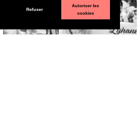
Autoriser les
Refuser
cookies
Pédophilie, les chiffres qui dérangent
10 juin 2026
LA MORT DE LYHANNA, 11 ans, fait office de révé­la­teur, après la
mul­ti­pli­ca­tion des affaires de pédo­phi­lie ces der­nières années. Le
trai­te­ment par la police et la jus­tice des vio­lences sexuelles sur
les enfants n’est pas à la hau­teur du phé­no­mène et des enjeux.
Une approche glo­bale semble indis­pen­sable. Quelle est l’ampleur
du sujet ? LES POLICIERS […]
LIRE ⟶