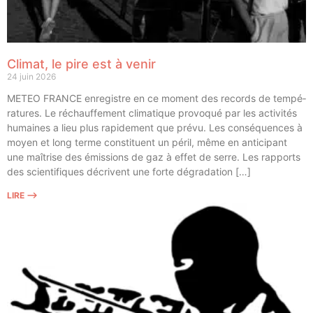
Climat, le pire est à venir
24 juin 2026
METEO FRANCE enre­gistre en ce moment des records de tem­pé­
ra­tures. Le réchauf­fe­ment cli­ma­tique pro­vo­qué par les acti­vi­tés
humaines a lieu plus rapi­de­ment que pré­vu. Les consé­quences à
moyen et long terme consti­tuent un péril, même en anti­ci­pant
une maî­trise des émis­sions de gaz à effet de serre. Les rap­ports
des scien­ti­fiques décrivent une forte dégradation […]
LIRE ⟶