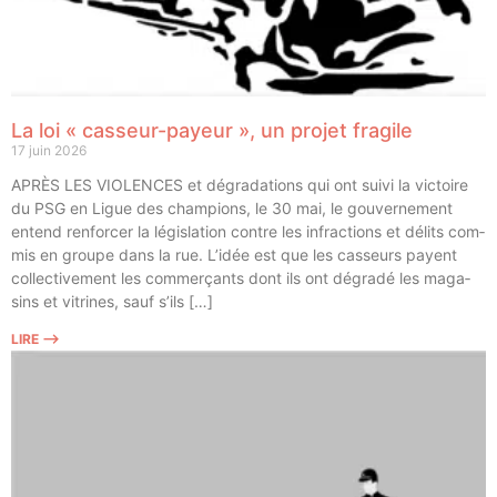
La loi « casseur-payeur », un projet fragile
17 juin 2026
APRÈS LES VIOLENCES et dégra­da­tions qui ont sui­vi la vic­toire
du PSG en Ligue des cham­pions, le 30 mai, le gou­ver­ne­ment
entend ren­for­cer la légis­la­tion contre les infrac­tions et délits com­
mis en groupe dans la rue. L’idée est que les cas­seurs payent
col­lec­ti­ve­ment les com­mer­çants dont ils ont dégra­dé les maga­
sins et vitrines, sauf s’ils […]
LIRE ⟶