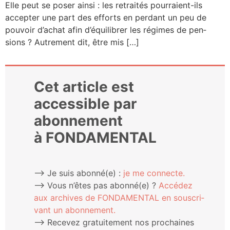
Elle peut se poser ain­si : les retrai­tés pour­­raient-ils
accep­ter une part des efforts en per­dant un peu de
pou­voir d’achat afin d’équilibrer les régimes de pen­
sions ? Autre­ment dit, être mis […]
Cet article est
accessible par
abonnement
à FONDAMENTAL
⟶ Je suis abonné(e) :
je me connecte.
⟶ Vous n’êtes pas abonné(e) ?
Accé­dez
aux archives de FONDAMENTAL en sous­cri­
vant un abonnement.
⟶ Rece­vez gra­tui­te­ment nos pro­chaines