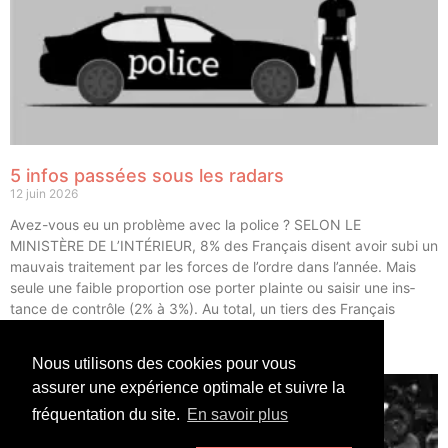
5 infos passées sous les radars
12 juin 2026
Avez-vous eu un pro­blème avec la police ? SELON LE
MINISTÈRE DE L’INTÉRIEUR, 8% des Fran­çais disent avoir subi un
mau­vais trai­te­ment par les forces de l’ordre dans l’année. Mais
seule une faible pro­por­tion ose por­ter plainte ou sai­sir une ins­
tance de contrôle (2% à 3%). Au total, un tiers des Fran­çais
déclarent avoir eu un […]
Nous utilisons des cookies pour vous
LIRE ⟶
assurer une expérience optimale et suivre la
fréquentation du site.
En savoir plus