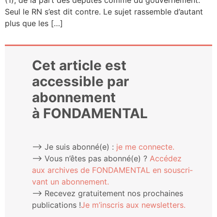
Seul le RN s’est dit contre. Le sujet ras­semble d’autant
plus que les […]
Cet article est
accessible par
abonnement
à FONDAMENTAL
⟶ Je suis abonné(e) :
je me connecte.
⟶ Vous n’êtes pas abonné(e) ?
Accé­dez
aux archives de FONDAMENTAL en sous­cri­
vant un abonnement.
⟶ Rece­vez gra­tui­te­ment nos pro­chaines
publi­ca­tions !
Je m’ins­cris aux newsletters.