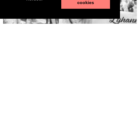
cookies
Pédophilie, les chiffres qui dérangent
10 juin 2026
LA MORT DE LYHANNA, 11 ans, fait office de révé­la­teur, après la
mul­ti­pli­ca­tion des affaires de pédo­phi­lie ces der­nières années. Le
trai­te­ment par la police et la jus­tice des vio­lences sexuelles sur
les enfants n’est pas à la hau­teur du phé­no­mène et des enjeux.
Une approche glo­bale semble indis­pen­sable. Quelle est l’ampleur
du sujet ? LES POLICIERS […]
LIRE ⟶