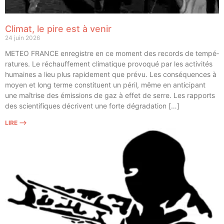
Climat, le pire est à venir
24 juin 2026
METEO FRANCE enre­gistre en ce moment des records de tem­pé­
ra­tures. Le réchauf­fe­ment cli­ma­tique pro­vo­qué par les acti­vi­tés
humaines a lieu plus rapi­de­ment que pré­vu. Les consé­quences à
moyen et long terme consti­tuent un péril, même en anti­ci­pant
une maî­trise des émis­sions de gaz à effet de serre. Les rap­ports
des scien­ti­fiques décrivent une forte dégradation […]
LIRE ⟶