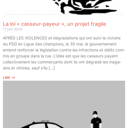
La loi « casseur-payeur », un projet fragile
17 juin 2026
APRÈS LES VIOLENCES et dégra­da­tions qui ont sui­vi la vic­toire
du PSG en Ligue des cham­pions, le 30 mai, le gou­ver­ne­ment
entend ren­for­cer la légis­la­tion contre les infrac­tions et délits com­
mis en groupe dans la rue. L’idée est que les cas­seurs payent
col­lec­ti­ve­ment les com­mer­çants dont ils ont dégra­dé les maga­
sins et vitrines, sauf s’ils […]
LIRE ⟶