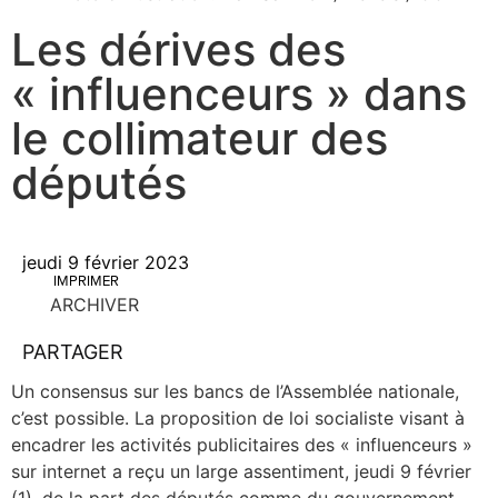
Les dérives des
« influenceurs » dans
le collimateur des
députés
jeudi 9 février 2023
IMPRIMER
ARCHIVER
PARTAGER
Un consen­sus sur les bancs de l’Assemblée natio­nale,
c’est pos­sible. La pro­po­si­tion de loi socia­liste visant à
enca­drer les acti­vi­tés publi­ci­taires des « influen­ceurs »
sur inter­net a reçu un large assen­ti­ment, jeu­di 9 février
(1), de la part des dépu­tés comme du gou­ver­ne­ment.