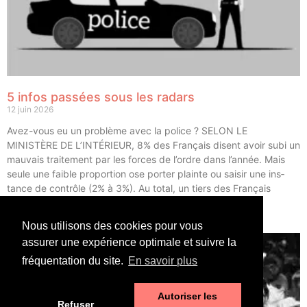
5 infos passées sous les radars
12 juin 2026
Avez-vous eu un pro­blème avec la police ? SELON LE
MINISTÈRE DE L’INTÉRIEUR, 8% des Fran­çais disent avoir subi un
mau­vais trai­te­ment par les forces de l’ordre dans l’année. Mais
seule une faible pro­por­tion ose por­ter plainte ou sai­sir une ins­
tance de contrôle (2% à 3%). Au total, un tiers des Fran­çais
déclarent avoir eu un […]
Nous utilisons des cookies pour vous
LIRE ⟶
assurer une expérience optimale et suivre la
fréquentation du site.
En savoir plus
Autoriser les
Refuser