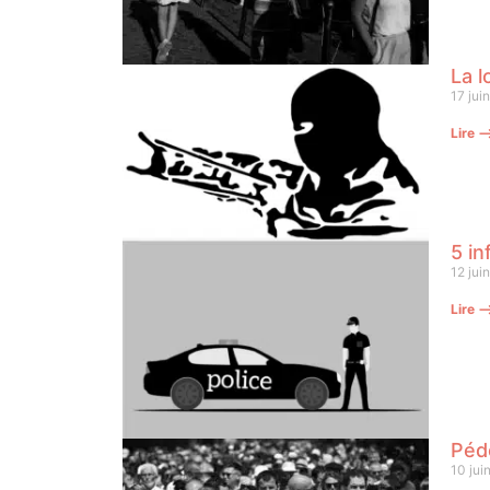
La l
17 jui
Lire 
5 in
12 jui
Lire 
Pédo
10 jui