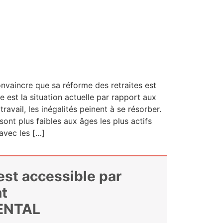
onvaincre que sa réforme des retraites est
 est la situa­tion actuelle par rap­port aux
­vail, les inéga­li­tés peinent à se résor­ber.
sont plus faibles aux âges les plus actifs
 avec les […]
 est accessible par
t
ENTAL