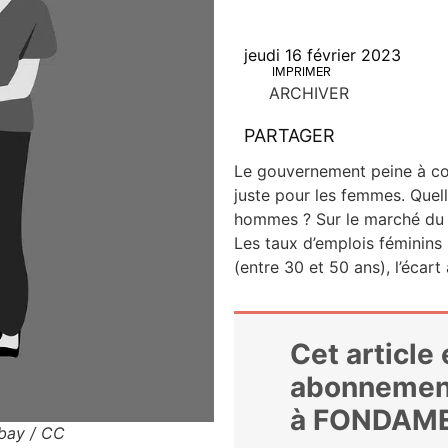
jeudi 16 février 2023
IMPRIMER
ARCHIVER
PARTAGER
Le gou­ver­ne­ment peine à c
juste pour les femmes. Quelle
hommes ? Sur le mar­ché du tra
Les taux d’emplois fémi­nins 
(entre 30 et 50 ans), l’écart
Cet article
abonnemen
à FONDAM
bay / CC