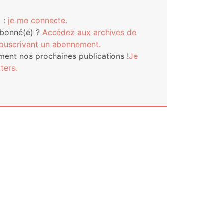
 :
je me connecte.
abonné(e) ?
Accé­dez aux archives de
s­cri­vant un abonnement.
ment nos pro­chaines publi­ca­tions !
Je
ters.