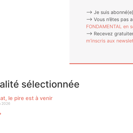
⟶ Je suis abonné(e)
⟶ Vous n’êtes pas 
FONDAMENTAL en sou
⟶ Rece­vez gra­tui­te­
m’ins­cris aux newslet
ualité sélectionnée
at, le pire est à venir
n 2026
⟶