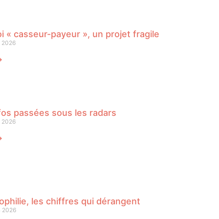
oi « casseur-payeur », un projet fragile
n 2026
⟶
fos passées sous les radars
n 2026
⟶
philie, les chiffres qui dérangent
n 2026