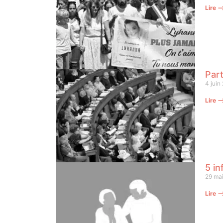
Lire 
Part
4 juin
Lire 
5 in
29 ma
Lire 