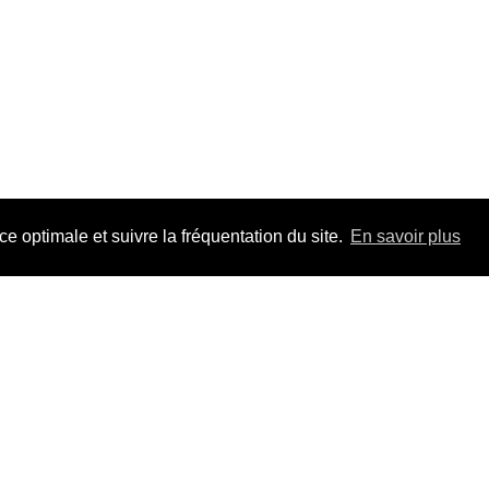
 optimale et suivre la fréquentation du site.
En savoir plus
Adhérez à F
pour la durée 
Un jour, un tr
les dossiers, t
Mieux que s'in