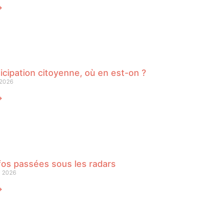
⟶
icipation citoyenne, où en est-on ?
 2026
⟶
fos passées sous les radars
i 2026
⟶