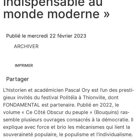
indispensable au
monde moderne »
Publié le
mercredi 22 février 2023
ARCHIVER
IMPRIMER
Partager
L’his­to­rien et aca­dé­mi­cien Pas­cal Ory est l’un des pres­ti­
gieux invi­tés du fes­ti­val Poli­téïa à Thion­ville, dont
FONDAMENTAL est par­te­naire. Publié en 2022, le
volume « Ce Côté Obs­cur du peuple » (Bou­quins) ras­
semble plu­sieurs ouvrages consa­crés à la démo­cra­tie. Il
explique avec force et brio les méca­nismes qui lient la
sou­ve­rai­ne­té popu­laire, le popu­lisme et l’individualisme.