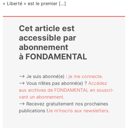
« Liber­té » est le premier […]
Cet article est
accessible par
abonnement
à FONDAMENTAL
⟶ Je suis abonné(e) :
je me connecte.
⟶ Vous n’êtes pas abonné(e) ?
Accé­dez
aux archives de FONDAMENTAL en sous­cri­
vant un abonnement.
⟶ Rece­vez gra­tui­te­ment nos pro­chaines
publi­ca­tions !
Je m’ins­cris aux newsletters.