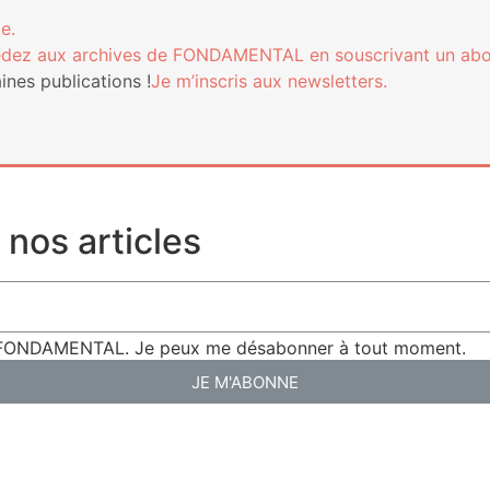
e.
­dez aux archives de FONDAMENTAL en sous­cri­vant un ab
nes publi­ca­tions !
Je m’ins­cris aux newsletters.
nos articles
de FONDAMENTAL. Je peux me désabonner à tout moment.
JE M'ABONNE