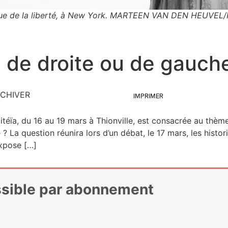
tue de la liberté, à New York. MARTEEN VAN DEN HEUVEL
le de droite ou de gauch
CHIVER
IMPRIMER
oli­téïa, du 16 au 19 mars à Thion­ville, est consa­crée au thè
 La ques­tion réuni­ra lors d’un débat, le 17 mars, les his­to­
 expose […]
essible par abonnement