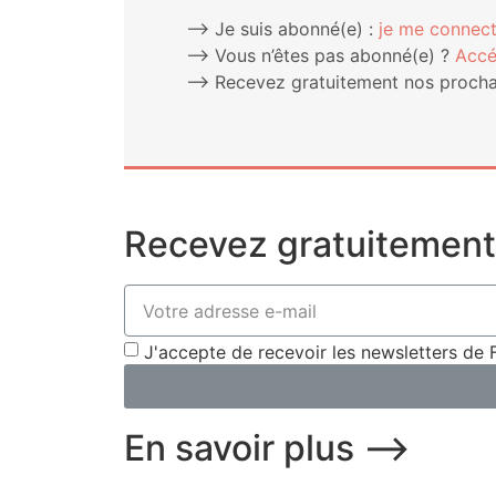
⟶ Je suis abonné(e) :
je me connect
⟶ Vous n’êtes pas abonné(e) ?
Accé
⟶ Rece­vez gra­tui­te­ment nos pro­chai
Recevez gratuitement 
J'accepte de recevoir les newsletters 
En savoir plus ⟶