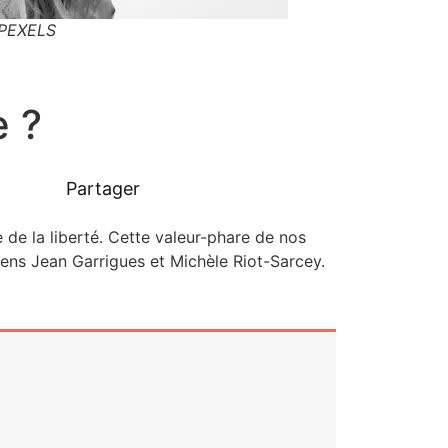
/PEXELS
e ?
Partager
me de la liber­té. Cette valeur-phare de nos
riens Jean Gar­rigues et Michèle Riot-Sar­­cey.