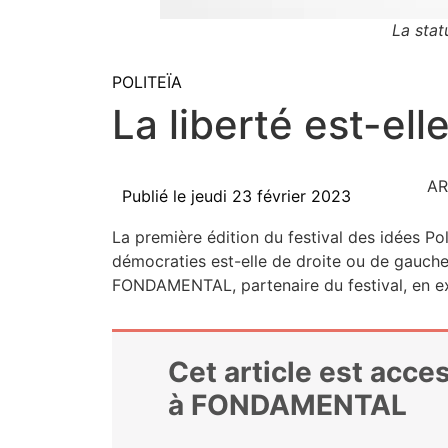
La sta
POLITEÏA
La liberté est-el
AR
Publié le
jeudi 23 février 2023
La pre­mière édi­tion du fes­ti­val des idées P
démo­cra­ties est-elle de droite ou de gauche ?
FONDAMENTAL, par­te­naire du fes­ti­val, en
Cet article est acc
à FONDAMENTAL