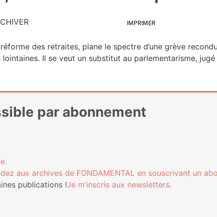
CHIVER
IMPRIMER
réforme des retraites, plane le spectre d’une grève recon­duc­
­taines. Il se veut un sub­sti­tut au par­le­men­ta­risme, jugé t
essible par abonnement
e.
­dez aux archives de FONDAMENTAL en sous­cri­vant un ab
nes publi­ca­tions !
Je m’ins­cris aux newsletters.