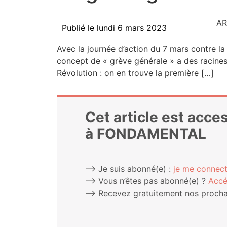
AR
Publié le
lundi 6 mars 2023
Avec la jour­née d’action du 7 mars contre la 
concept de « grève géné­rale » a des racines loin
Révo­lu­tion : on en trouve la première […]
Cet article est acc
à FONDAMENTAL
⟶ Je suis abonné(e) :
je me connect
⟶ Vous n’êtes pas abonné(e) ?
Accé
⟶ Rece­vez gra­tui­te­ment nos pro­chai