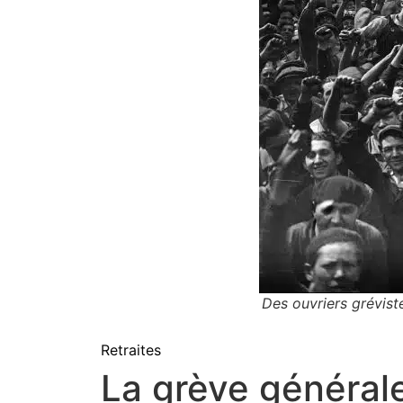
Des ouvriers grévis
Retraites
La grève générale