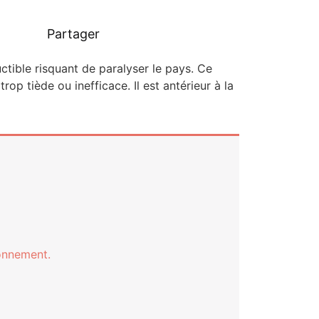
Partager
tible ris­quant de para­ly­ser le pays. Ce
rop tiède ou inef­fi­cace. Il est anté­rieur à la
onnement.