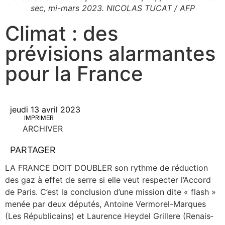
sec, mi-mars 2023. NICOLAS TUCAT / AFP
Climat : des
prévisions alarmantes
pour la France
jeudi 13 avril 2023
IMPRIMER
ARCHIVER
PARTAGER
LA FRANCE DOIT DOUBLER son rythme de réduc­tion
des gaz à effet de serre si elle veut res­pec­ter l’Accord
de Paris. C’est la conclu­sion d’une mis­sion dite « flash »
menée par deux dépu­tés, Antoine Ver­­mo­­rel-Marques
(Les Répu­bli­cains) et Lau­rence Hey­del Grillere (Renais­