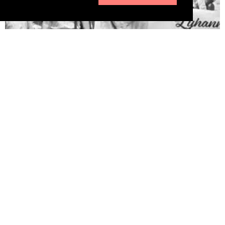
Pédophilie, les chiffres qui dérangent
10 juin 2026
LA MORT DE LYHANNA, 11 ans, fait office de révé­la­teur, après la
mul­ti­pli­ca­tion des affaires de pédo­phi­lie ces der­nières années. Le
trai­te­ment par la police et la jus­tice des vio­lences sexuelles sur
les enfants n’est pas à la hau­teur du phé­no­mène et des enjeux.
Une approche glo­bale semble indis­pen­sable. Quelle est l’ampleur
du sujet ? LES POLICIERS […]
LIRE ⟶