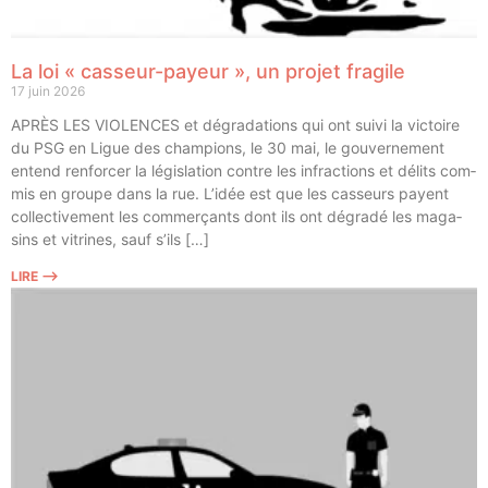
La loi « casseur-payeur », un projet fragile
17 juin 2026
APRÈS LES VIOLENCES et dégra­da­tions qui ont sui­vi la vic­toire
du PSG en Ligue des cham­pions, le 30 mai, le gou­ver­ne­ment
entend ren­for­cer la légis­la­tion contre les infrac­tions et délits com­
mis en groupe dans la rue. L’idée est que les cas­seurs payent
col­lec­ti­ve­ment les com­mer­çants dont ils ont dégra­dé les maga­
sins et vitrines, sauf s’ils […]
LIRE ⟶