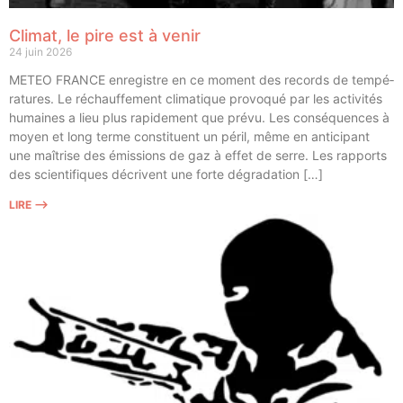
Climat, le pire est à venir
24 juin 2026
METEO FRANCE enre­gistre en ce moment des records de tem­pé­
ra­tures. Le réchauf­fe­ment cli­ma­tique pro­vo­qué par les acti­vi­tés
humaines a lieu plus rapi­de­ment que pré­vu. Les consé­quences à
moyen et long terme consti­tuent un péril, même en anti­ci­pant
une maî­trise des émis­sions de gaz à effet de serre. Les rap­ports
des scien­ti­fiques décrivent une forte dégradation […]
LIRE ⟶