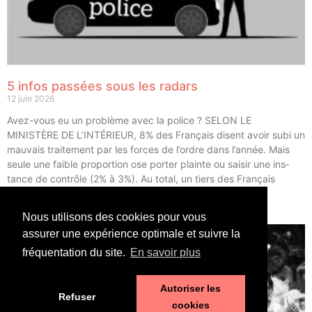
5 infos passées sous les radars
12 juin 2026
Avez-vous eu un pro­blème avec la police ? SELON LE
MINISTÈRE DE L’INTÉRIEUR, 8% des Fran­çais disent avoir subi un
mau­vais trai­te­ment par les forces de l’ordre dans l’année. Mais
seule une faible pro­por­tion ose por­ter plainte ou sai­sir une ins­
tance de contrôle (2% à 3%). Au total, un tiers des Fran­çais
déclarent avoir eu un […]
Nous utilisons des cookies pour vous
LIRE ⟶
assurer une expérience optimale et suivre la
fréquentation du site.
En savoir plus
Autoriser les
Refuser
cookies