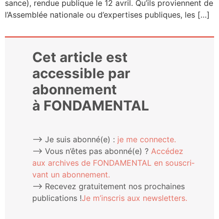
sance), ren­due publique le 12 avril. Qu’ils pro­viennent de
l’Assemblée natio­nale ou d’expertises publiques, les […]
Cet article est
accessible par
abonnement
à FONDAMENTAL
⟶ Je suis abonné(e) :
je me connecte.
⟶ Vous n’êtes pas abonné(e) ?
Accé­dez
aux archives de FONDAMENTAL en sous­cri­
vant un abonnement.
⟶ Rece­vez gra­tui­te­ment nos pro­chaines
publi­ca­tions !
Je m’ins­cris aux newsletters.