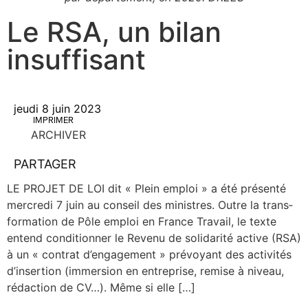
Le RSA, un bilan
insuffisant
jeudi 8 juin 2023
IMPRIMER
ARCHIVER
PARTAGER
LE PROJET DE LOI dit « Plein emploi » a été pré­sen­té
mer­cre­di 7 juin au conseil des ministres. Outre la trans­
for­ma­tion de Pôle emploi en France Tra­vail, le texte
entend condi­tion­ner le Reve­nu de soli­da­ri­té active (RSA)
à un « contrat d’engagement » pré­voyant des acti­vi­tés
d’insertion (immer­sion en entre­prise, remise à niveau,
rédac­tion de CV…). Même si elle […]