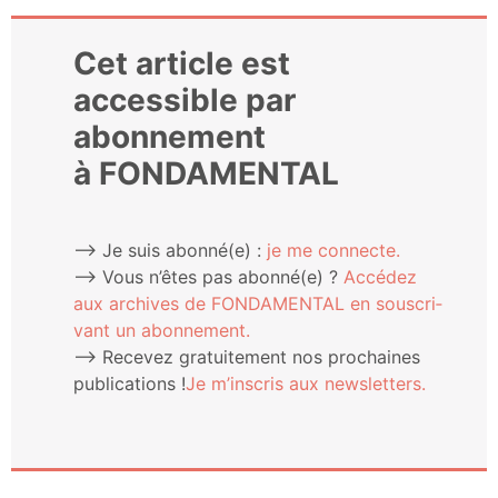
Cet article est
accessible par
abonnement
à FONDAMENTAL
⟶ Je suis abonné(e) :
je me connecte.
⟶ Vous n’êtes pas abonné(e) ?
Accé­dez
aux archives de FONDAMENTAL en sous­cri­
vant un abonnement.
⟶ Rece­vez gra­tui­te­ment nos pro­chaines
publi­ca­tions !
Je m’ins­cris aux newsletters.