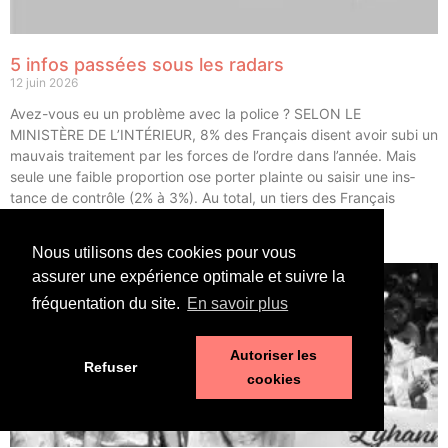
5 infos passées sous les radars
12 juin 2026
Avez-vous eu un pro­blème avec la police ? SELON LE
MINISTÈRE DE L’INTÉRIEUR, 8% des Fran­çais disent avoir subi un
mau­vais trai­te­ment par les forces de l’ordre dans l’année. Mais
seule une faible pro­por­tion ose por­ter plainte ou sai­sir une ins­
tance de contrôle (2% à 3%). Au total, un tiers des Fran­çais
déclarent avoir eu un […]
Nous utilisons des cookies pour vous
LIRE ⟶
assurer une expérience optimale et suivre la
fréquentation du site.
En savoir plus
Autoriser les
Refuser
cookies