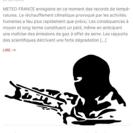
METEO FRANCE enre­gistre en ce moment des records de tem­pé­
ra­tures. Le réchauf­fe­ment cli­ma­tique pro­vo­qué par les acti­vi­tés
humaines a lieu plus rapi­de­ment que pré­vu. Les consé­quences à
moyen et long terme consti­tuent un péril, même en anti­ci­pant
une maî­trise des émis­sions de gaz à effet de serre. Les rap­ports
des scien­ti­fiques décrivent une forte dégradation […]
LIRE ⟶