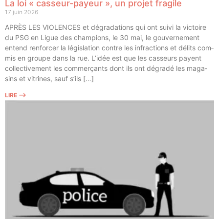
La loi « casseur-payeur », un projet fragile
17 juin 2026
APRÈS LES VIOLENCES et dégra­da­tions qui ont sui­vi la vic­toire
du PSG en Ligue des cham­pions, le 30 mai, le gou­ver­ne­ment
entend ren­for­cer la légis­la­tion contre les infrac­tions et délits com­
mis en groupe dans la rue. L’idée est que les cas­seurs payent
col­lec­ti­ve­ment les com­mer­çants dont ils ont dégra­dé les maga­
sins et vitrines, sauf s’ils […]
LIRE ⟶