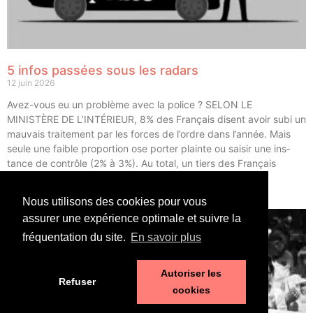
5 infos passées sous les radars
12 juin 2026
Avez-vous eu un pro­blème avec la police ? SELON LE
MINISTÈRE DE L’INTÉRIEUR, 8% des Fran­çais disent avoir subi un
mau­vais trai­te­ment par les forces de l’ordre dans l’année. Mais
seule une faible pro­por­tion ose por­ter plainte ou sai­sir une ins­
tance de contrôle (2% à 3%). Au total, un tiers des Fran­çais
déclarent avoir eu un […]
Nous utilisons des cookies pour vous
LIRE ⟶
assurer une expérience optimale et suivre la
fréquentation du site.
En savoir plus
Autoriser les
Refuser
cookies