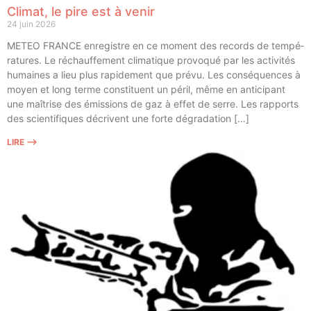
Climat, le pire est à venir
24 juin 2026
METEO FRANCE enre­gistre en ce moment des records de tem­pé­
ra­tures. Le réchauf­fe­ment cli­ma­tique pro­vo­qué par les acti­vi­tés
humaines a lieu plus rapi­de­ment que pré­vu. Les consé­quences à
moyen et long terme consti­tuent un péril, même en anti­ci­pant
une maî­trise des émis­sions de gaz à effet de serre. Les rap­ports
des scien­ti­fiques décrivent une forte dégradation […]
LIRE ⟶