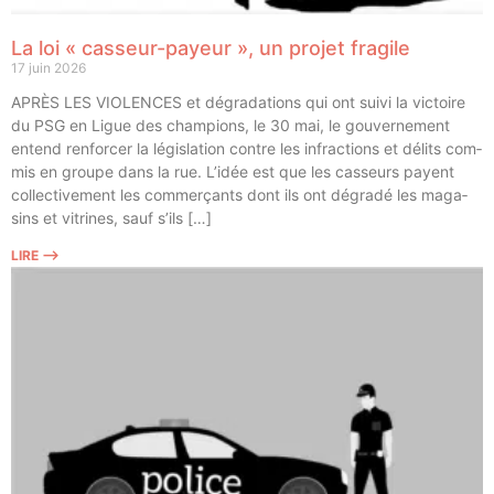
La loi « casseur-payeur », un projet fragile
17 juin 2026
APRÈS LES VIOLENCES et dégra­da­tions qui ont sui­vi la vic­toire
du PSG en Ligue des cham­pions, le 30 mai, le gou­ver­ne­ment
entend ren­for­cer la légis­la­tion contre les infrac­tions et délits com­
mis en groupe dans la rue. L’idée est que les cas­seurs payent
col­lec­ti­ve­ment les com­mer­çants dont ils ont dégra­dé les maga­
sins et vitrines, sauf s’ils […]
LIRE ⟶