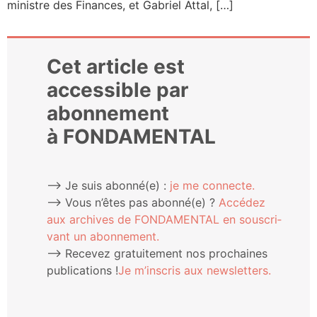
ministre des Finances, et Gabriel Attal, […]
Cet article est
accessible par
abonnement
à FONDAMENTAL
⟶ Je suis abonné(e) :
je me connecte.
⟶ Vous n’êtes pas abonné(e) ?
Accé­dez
aux archives de FONDAMENTAL en sous­cri­
vant un abonnement.
⟶ Rece­vez gra­tui­te­ment nos pro­chaines
publi­ca­tions !
Je m’ins­cris aux newsletters.