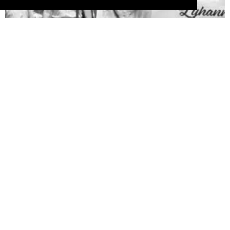
Pédophilie, les chiffres qui dérangent
10 juin 2026
LA MORT DE LYHANNA, 11 ans, fait office de révé­la­teur, après la
mul­ti­pli­ca­tion des affaires de pédo­phi­lie ces der­nières années. Le
trai­te­ment par la police et la jus­tice des vio­lences sexuelles sur
les enfants n’est pas à la hau­teur du phé­no­mène et des enjeux.
Une approche glo­bale semble indis­pen­sable. Quelle est l’ampleur
du sujet ? LES POLICIERS […]
LIRE ⟶