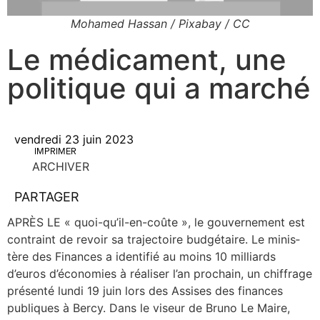
Mohamed Hassan / Pixabay / CC
Le médicament, une
politique qui a marché
vendredi 23 juin 2023
IMPRIMER
ARCHIVER
PARTAGER
APRÈS LE « quoi-qu’il-en-coûte », le gou­ver­ne­ment est
contraint de revoir sa tra­jec­toire bud­gé­taire. Le minis­
tère des Finances a iden­ti­fié au moins 10 mil­liards
d’euros d’économies à réa­li­ser l’an pro­chain, un chif­frage
pré­sen­té lun­di 19 juin lors des Assises des finances
publiques à Ber­cy. Dans le viseur de Bru­no Le Maire,