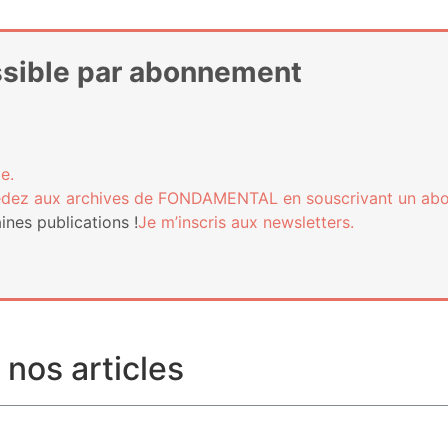
essible par abonnement
e.
­dez aux archives de FONDAMENTAL en sous­cri­vant un ab
nes publi­ca­tions !
Je m’ins­cris aux newsletters.
nos articles