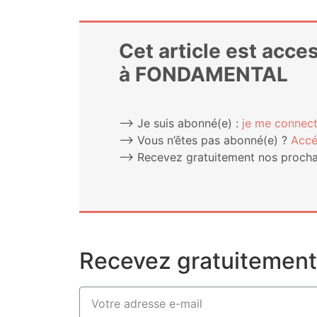
Cet article est acc
à FONDAMENTAL
⟶ Je suis abonné(e) :
je me connect
⟶ Vous n’êtes pas abonné(e) ?
Accé
⟶ Rece­vez gra­tui­te­ment nos pro­chai
Recevez gratuitement 