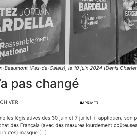
n-Beaumont (Pas-de-Calais), le 10 juin 2024 (Denis Charlet
n’a pas changé
CHIVER
IMPRIMER
e les légis­la­tives des 30 juin et 7 juillet, il appli­que­ra 
ir d’achat des Fran­çais (avec des mesures lour­de­ment coû­teu
auto­routes) masque […]