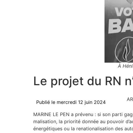
À Héni
Le projet du RN 
AR
Publié le
mercredi 12 juin 2024
MARINE LE PEN a pré­ve­nu : si son par­ti gagn
ma­li­sa­tion, la prio­ri­té don­née au pou­vo
éner­gé­tiques ou la rena­tio­na­li­sa­tion des 