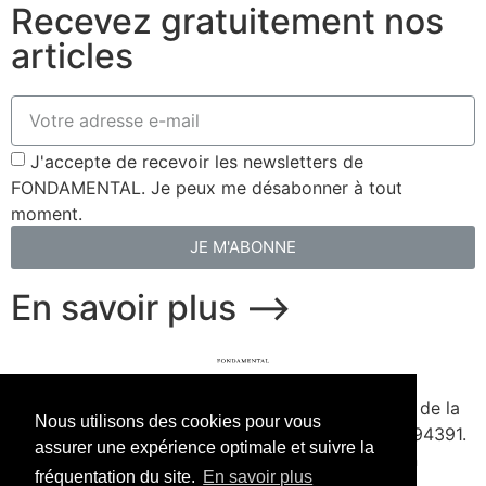
Recevez gratuitement nos
articles
J'accepte de recevoir les newsletters de
FONDAMENTAL. Je peux me désabonner à tout
moment.
JE M'ABONNE
En savoir plus ⟶
fondamental.fr.
Fondé en 2020. Édité par Presse de la
Nous utilisons des cookies pour vous
Forge & Delescluze SAS.
Agrément CPPAP
1127Y94391.
assurer une expérience optimale et suivre la
Membre du SPIIL. Signataire de la Charte pour un
fréquentation du site.
En savoir plus
journalisme à la hauteur de l'enjeu écologique.