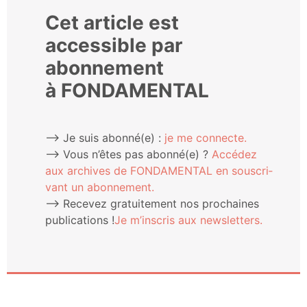
Cet article est
accessible par
abonnement
à FONDAMENTAL
⟶ Je suis abonné(e) :
je me connecte.
⟶ Vous n’êtes pas abonné(e) ?
Accé­dez
aux archives de FONDAMENTAL en sous­cri­
vant un abonnement.
⟶ Rece­vez gra­tui­te­ment nos pro­chaines
publi­ca­tions !
Je m’ins­cris aux newsletters.